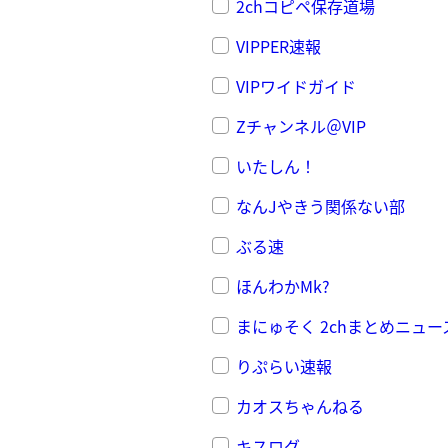
2chコピペ保存道場
VIPPER速報
VIPワイドガイド
Zチャンネル＠VIP
いたしん！
なんJやきう関係ない部
ぶる速
ほんわかMk?
まにゅそく 2chまとめニュース
りぷらい速報
カオスちゃんねる
キスログ