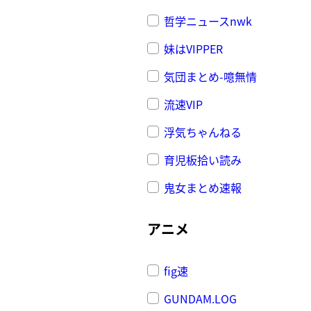
哲学ニュースnwk
妹はVIPPER
気団まとめ-噫無情
流速VIP
浮気ちゃんねる
育児板拾い読み
鬼女まとめ速報
アニメ
fig速
GUNDAM.LOG