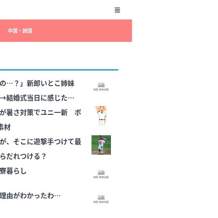
中国・韓国
の…？」新郎いとこ姉妹
→結婚式当日に感じた違和
くて…
が暑さ対策でユニ一新 ボ
素材
が、そこに遊撃手つけて最
らだれつける？
寮暮らし
理由がわかったわ…