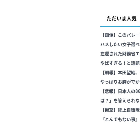
ただいま人気
【画像】このバレー
ハメしたい女子選べ
左遷された財務省エ
やばすぎる！と話題
いものだが……
【朗報】本田望結、
やっぱりお胸がでか
【悲報】日本人の86% 「雷門の正
は？」を答えられな
【衝撃】陸上自衛隊
『とんでもない事』