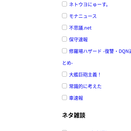
ネトウヨにゅーす。
モナニュース
不思議.net
保守速報
修羅場ハザード -復讐・DQ
とめ-
大艦巨砲主義！
常識的に考えた
車速報
ネタ雑談