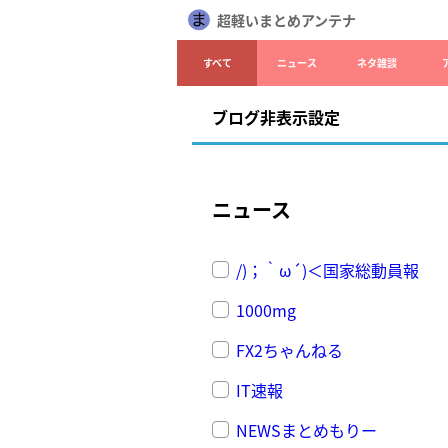
超軽いまとめアンテナ
すべて
ニュース
ネタ雑談
ブログ非表示設定
ニュース
/)；｀ω´)＜国家総動員報
1000mg
FX2ちゃんねる
IT速報
NEWSまとめもりー