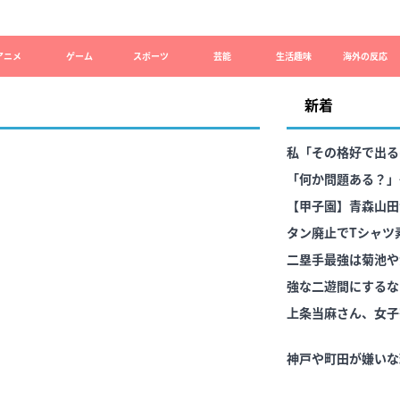
アニメ
ゲーム
スポーツ
芸能
生活趣味
海外の反応
新着
私「その格好で出る
「何か問題ある？」
感が最後まで消えな
【甲子園】青森山田
タン廃止でTシャツ
二塁手最強は菊池や
強な二遊間にするな
上条当麻さん、女子
神戸や町田が嫌いな