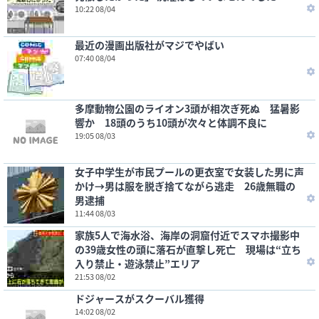
10:22 08/04
最近の漫画出版社がマジでやばい
07:40 08/04
多摩動物公園のライオン3頭が相次ぎ死ぬ 猛暑影
響か 18頭のうち10頭が次々と体調不良に
19:05 08/03
女子中学生が市民プールの更衣室で女装した男に声
かけ→男は服を脱ぎ捨てながら逃走 26歳無職の
男逮捕
11:44 08/03
家族5人で海水浴、海岸の洞窟付近でスマホ撮影中
の39歳女性の頭に落石が直撃し死亡 現場は“立ち
入り禁止・遊泳禁止”エリア
21:53 08/02
ドジャースがスクーバル獲得
14:02 08/02