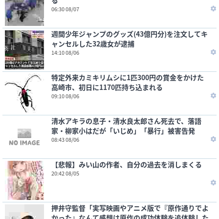
る
06:30 08/07
週間少年ジャンプのグッズ(43億円分)を注文してキ
ャンセルした32歳女が逮捕
14:10 08/06
特定外来カミキリムシに1匹300円の賞金をかけた
高崎市、初日に1170匹持ち込まれる
09:10 08/06
清水アキラの息子・清水良太郎さん死去で、落語
家・柳家小はだが「いじめ」「暴行」被害告発
08:43 08/06
【悲報】みい山の作者、自分の過去を消しまくる
20:42 08/05
押井守監督「実写映画やアニメ版で『原作通りでよ
かった』なんて感想は原作の成功体験を追体験した