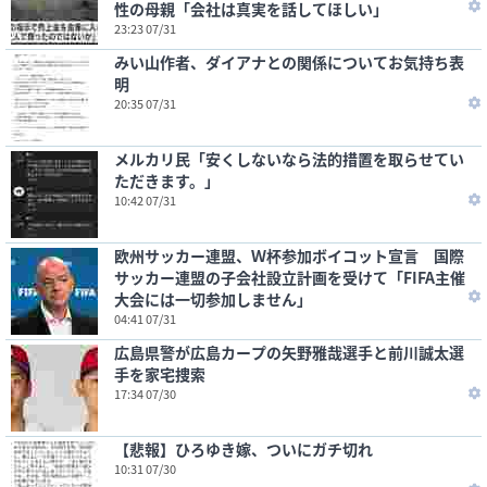
性の母親「会社は真実を話してほしい」
23:23 07/31
みい山作者、ダイアナとの関係についてお気持ち表
明
20:35 07/31
メルカリ民「安くしないなら法的措置を取らせてい
ただきます。」
10:42 07/31
欧州サッカー連盟、Ｗ杯参加ボイコット宣言 国際
サッカー連盟の子会社設立計画を受けて「FIFA主催
大会には一切参加しません」
04:41 07/31
広島県警が広島カープの矢野雅哉選手と前川誠太選
手を家宅捜索
17:34 07/30
【悲報】ひろゆき嫁、ついにガチ切れ
10:31 07/30