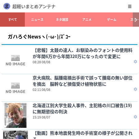
超軽いまとめアンテナ
すべて
ニュース
ネタ雑談
アニメ
ゲーム
スポ
ガハろぐNewsヽ(･ω･)/ｽﾞｺｰ
【悲報】太鼓の達人、お馴染みのフォントの使用料
が年間6万から年間320万になったので変更に
08:28 08/08
京大病院、脳腫瘍摘出手術で誤って腫瘍の無い部位
を摘出 脳幹など損傷受け植物状態に
02:11 08/08
北海道江別大学生殺人事件、主犯格の川口被告(19)
に無期懲役の判決
15:19 08/07
【動画】熊本地震発生時の手術室の様子が公開され