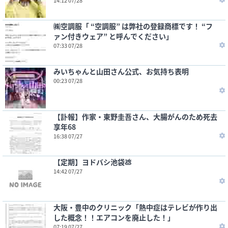
14:12 07/28
㈱空調服「 “空調服” は弊社の登録商標です！ “フ
ァン付きウェア” と呼んでください」
07:33 07/28
みいちゃんと山田さん公式、お気持ち表明
00:23 07/28
【訃報】作家・東野圭吾さん、大腸がんのため死去
享年68
16:38 07/27
【定期】ヨドバシ池袋💩
14:42 07/27
大阪・豊中のクリニック「熱中症はテレビが作り出
した概念！！エアコンを廃止した！」
07:19 07/27