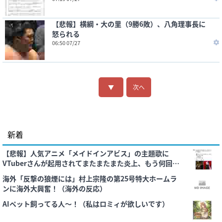
【悲報】横綱・大の里（9勝6敗）、八角理事長に
怒られる
06:50 07/27
▼
次へ
新着
【悲報】人気アニメ「メイドインアビス」の主題歌に
VTuberさんが起用されてまたまたまた炎上、もう何回目
だよ…
海外「反撃の狼煙には」村上宗隆の第25号特大ホームラ
ンに海外大興奮！（海外の反応）
AIペット飼ってる人〜！（私はロミィが欲しいです）