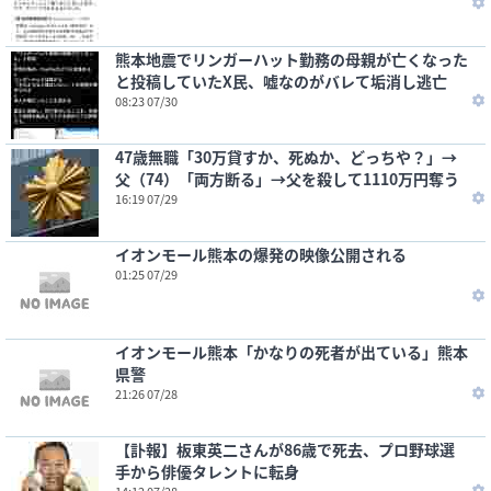
熊本地震でリンガーハット勤務の母親が亡くなった
と投稿していたX民、嘘なのがバレて垢消し逃亡
08:23 07/30
47歳無職「30万貸すか、死ぬか、どっちや？」→
父（74）「両方断る」→父を殺して1110万円奪う
16:19 07/29
イオンモール熊本の爆発の映像公開される
01:25 07/29
イオンモール熊本「かなりの死者が出ている」熊本
県警
21:26 07/28
【訃報】板東英二さんが86歳で死去、プロ野球選
手から俳優タレントに転身