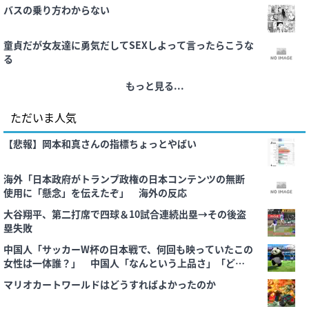
バスの乗り方わからない
童貞だが女友達に勇気だしてSEXしよって言ったらこうな
る
もっと見る...
ただいま人気
【悲報】岡本和真さんの指標ちょっとやばい
海外「日本政府がトランプ政権の日本コンテンツの無断
使用に「懸念」を伝えたぞ」 海外の反応
大谷翔平、第二打席で四球＆10試合連続出塁→その後盗
塁失敗
中国人「サッカーW杯の日本戦で、何回も映っていたこの
女性は一体誰？」 中国人「なんという上品さ」「どう
見ても一般人ではない」
マリオカートワールドはどうすればよかったのか