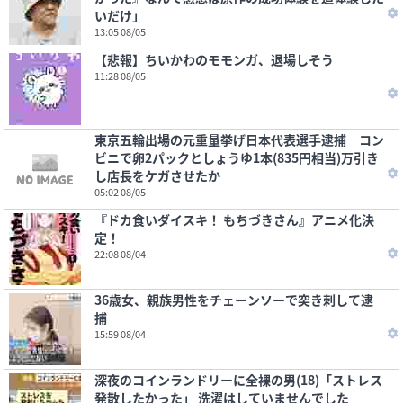
いだけ」
13:05 08/05
【悲報】ちいかわのモモンガ、退場しそう
11:28 08/05
東京五輪出場の元重量挙げ日本代表選手逮捕 コン
ビニで卵2パックとしょうゆ1本(835円相当)万引き
し店長をケガさせたか
05:02 08/05
『ドカ食いダイスキ！ もちづきさん』アニメ化決
定！
22:08 08/04
36歳女、親族男性をチェーンソーで突き刺して逮
捕
15:59 08/04
深夜のコインランドリーに全裸の男(18)「ストレス
発散したかった」 洗濯はしていませんでした