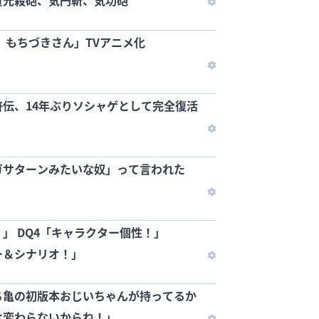
貫光殺砲、気円斬、気功砲
 もちづきさん」TVアニメ化
伝、14年ぶりソシャゲとして完全復活
ガサターンみたいな奴」って言われた
！」 DQ4「キャラクター個性！」
ー＆シナリオ！」
「こち亀の初版本おじいちゃんが持ってるか
は変わらないからね！」