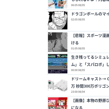
06:05 08/05
ドラゴンボールのマ
02:05 08/05
【悲報】スポーツ漫
ける
01:05 08/05
生き残ってるシミュレ
ム」と「スパロボ」
00:00 08/05
ドリームキャスト→ CP
万 秒間300万ポリゴン 
23:00 08/04
【画像】本物の野原
になる