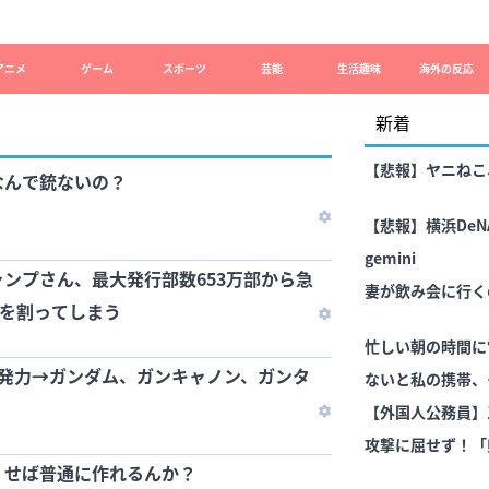
アニメ
ゲーム
スポーツ
芸能
生活趣味
海外の反応
新着
【悲報】ヤニねこ
なんで銃ないの？
【悲報】横浜De
gemini
ンプさん、最大発行部数653万部から急
妻が飲み会に行く
部を割ってしまう
忙しい朝の時間に
開発力→ガンダム、ガンキャノン、ガンタ
ないと私の携帯、
撃。もうちょっと
【外国人公務員】
攻撃に屈せず！「
くせば普通に作れるんか？
の職員採用を続け