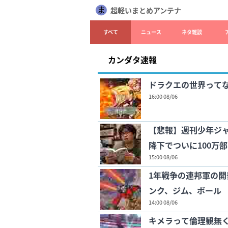
超軽いまとめアンテナ
すべて
ニュース
ネタ雑談
カンダタ速報
ドラクエの世界って
16:00 08/06
【悲報】週刊少年ジャ
降下でついに100万
15:00 08/06
1年戦争の連邦軍の
ンク、ジム、ボール
14:00 08/06
キメラって倫理観無