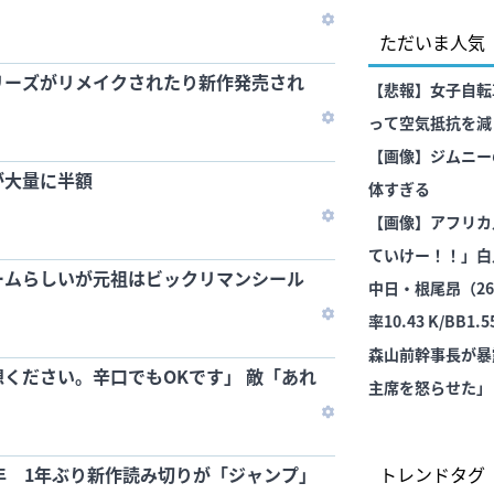
い」結果を公表す
ただいま人気
リーズがリメイクされたり新作発売され
【悲報】女子自転
って空気抵抗を減
【画像】ジムニー
が大量に半額
体すぎる
【画像】アフリカ
ていけー！！」白
ームらしいが元祖はビックリマンシール
⇒結果！！！
中日・根尾昂（26）
率10.43 K/BB1.5
森山前幹事長が暴
ください。辛口でもOKです」 敵「あれ
主席を怒らせた」
」
平主席）を怒らせ
なきっかけになっ
年 1年ぶり新作読み切りが「ジャンプ」
トレンドタグ