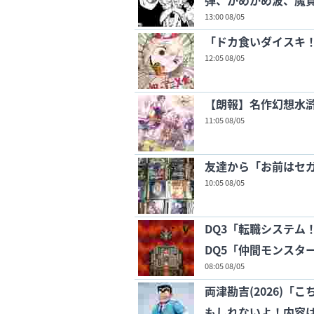
弾、かめかめ波、魔
13:00 08/05
「ドカ食いダイスキ！
12:05 08/05
【朗報】名作幻想水滸
11:05 08/05
友達から「お前はセ
10:05 08/05
DQ3「転職システム
DQ5「仲間モンスタ
08:05 08/05
両津勘吉(2026)
もしれないよ！内容