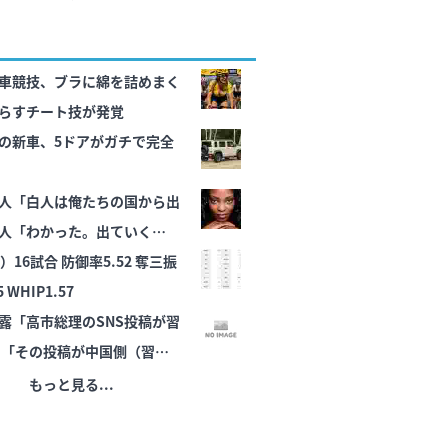
る方針
車競技、ブラに綿を詰めまく
らすチート技が発覚
の新車、5ドアがガチで完全
人「白人は俺たちの国から出
人「わかった。出ていくわ」
16試合 防御率5.52 奪三振
5 WHIP1.57
露「高市総理のSNS投稿が習
 「その投稿が中国側（習近
、日中関係をこじらせる大き
もっと見る...
た」