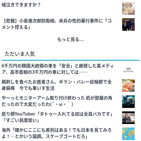
嘘泣きできますか？
【悲報】小泉進次郎防衛相、米兵の性的暴行事件に「コ
メント控える」
もっと見る...
ただいま人気
6千万円の韓国大統領の車を「安全」と絶賛した某メディ
ア、高市首相の3千万円の車に対しては……
鶏刺しを食べたお医者さん、ギラン・バレー症候群で全
身麻痺 今でも車いす生活
やーっとモニターアーム取り付け終わった 机が部屋の角
だったので大変だったわ(´・ω・｀)
彫り師YouTuber「タトゥー入れてる奴は全員バカです」
「すごい民度低い」
海外「確かにここにも差別はある！でも日本を見てみろ
よ！…とかいう論調。スケープゴートだろ」