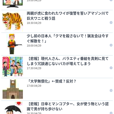
19:00 04/29
両親が虎に食われたワイが復讐を誓いアマゾン川で
巨大ワニと戦う話
18:30 04/29
少し前の日本人「クマを殺さないで！猟友会は今す
ぐ解散を！」
18:00 04/29
【悲報】現代人さん、バラエティ番組を真剣に見て
しまう冗談通じないバカが増えてしまう
17:30 04/29
「大学無償化」←賛成？反対？
17:00 04/29
【悲報】日傘とマンコプター、女が使う物という認
識で男が持ち歩けない
16:30 04/29