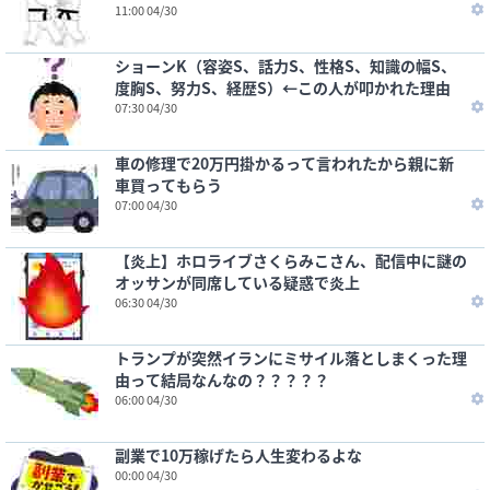
11:00 04/30
ショーンK（容姿S、話力S、性格S、知識の幅S、
度胸S、努力S、経歴S）←この人が叩かれた理由
07:30 04/30
車の修理で20万円掛かるって言われたから親に新
車買ってもらう
07:00 04/30
【炎上】ホロライブさくらみこさん、配信中に謎の
オッサンが同席している疑惑で炎上
06:30 04/30
トランプが突然イランにミサイル落としまくった理
由って結局なんなの？？？？？
06:00 04/30
副業で10万稼げたら人生変わるよな
00:00 04/30