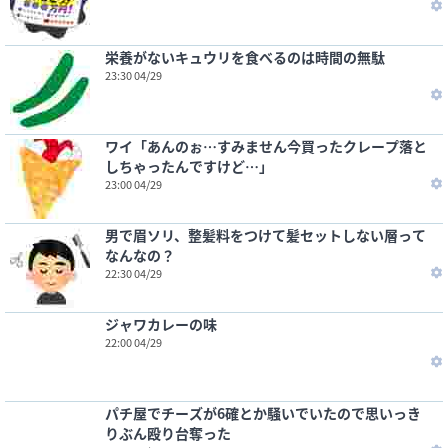
栄養がないキュウリを食べるのは時間の無駄
23:30 04/29
ワイ「あんのぉ…すみません今買ったクレープ落と
しちゃったんですけど…」
23:00 04/29
男で眉ソリ、整髪料をつけて髪セットしない層って
なんなの？
22:30 04/29
ジャワカレーの味
22:00 04/29
パチ屋でチーズが6確とか騒いでいたので思いっき
りぶん殴り台奪った