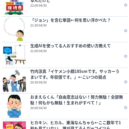
るんだけど
22:00 04/30
「ジョン」を含む単語←何を思い浮かべた？
21:30 04/30
生成AIを使ってる人おすすめの使い方教えて
21:00 04/30
竹内涼真「イケメン小顔185cmです。サッカーう
まいです。年収億です。」←こいつの弱点
20:30 04/30
おまえらくん「自由意志はない！努力無駄！全部無
駄！何もかも無駄！生まれがすべて！」
20:00 04/30
ヒカキン、ヒカル、東海なんちゃら←ここ数年で1
秒も見ていない。誰が見てるんだwコイツら