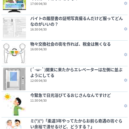
17:00 04/30
バイトの履歴書の証明写真撮るんだけど服ってどん
なのがいいの？
16:30 04/30
物々交換社会の街を作れば、税金は無くなる
16:00 04/30
(´･ω･`)関東に来たからエレベーターは左側に並ぶ
ようにしてる
12:00 04/30
今緊急で日光浴びてるおじさんなんですけど
11:30 04/30
ミ(°)(°)「柔道3年やってたからお前ら奇遇の坊ぐら
い余裕で潰せるけど、どうする？」