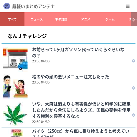
超軽いまとめアンテナ
すべて
ニュース
ネタ雑談
アニメ
ゲーム
スポ
なんＪチャレンジ
お前らって1ヶ月ガソリン代っていくらぐらいな
の？
23:30 04/30
松のやの頭の悪いメニュー注文したった
23:00 04/30
いや、大麻は酒よりも有害性が低いと科学的に確定
したんだから合法にしろよクズ、国民の薬物を使用
する権利を侵害するなよ
22:30 04/30
バイク（250cc）から車に乗り換えようと考えてい