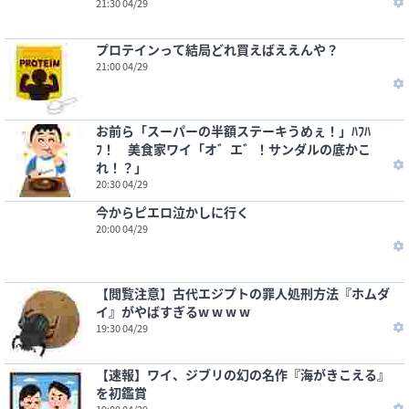
21:30 04/29
プロテインって結局どれ買えばええんや？
21:00 04/29
お前ら「スーパーの半額ステーキうめぇ！」ﾊﾌﾊ
ﾌ！ 美食家ワイ「オ゛エ゛！サンダルの底かこ
れ！？」
20:30 04/29
今からピエロ泣かしに行く
20:00 04/29
【閲覧注意】古代エジプトの罪人処刑方法『ホムダ
イ』がやばすぎるw w w w
19:30 04/29
【速報】ワイ、ジブリの幻の名作『海がきこえる』
を初鑑賞