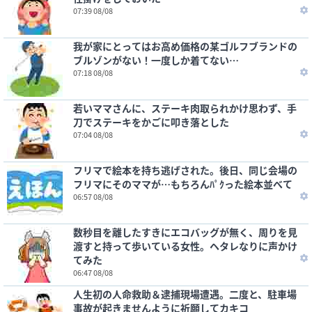
07:39 08/08
我が家にとってはお高め価格の某ゴルフブランドの
ブルゾンがない！一度しか着てない…
07:18 08/08
若いママさんに、ステーキ肉取られかけ思わず、手
刀でステーキをかごに叩き落とした
07:04 08/08
フリマで絵本を持ち逃げされた。後日、同じ会場の
フリマにそのママが…もちろんﾊﾟｸった絵本並べて
06:57 08/08
数秒目を離したすきにエコバッグが無く、周りを見
渡すと持って歩いている女性。ヘタレなりに声かけ
てみた
06:47 08/08
人生初の人命救助＆逮捕現場遭遇。二度と、駐車場
事故が起きませんように祈願してカキコ