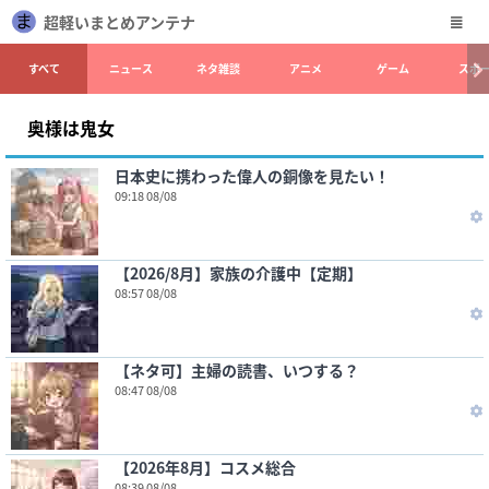
超軽いまとめアンテナ
すべて
ニュース
ネタ雑談
アニメ
ゲーム
スポ
奥様は鬼女
日本史に携わった偉人の銅像を見たい！
09:18 08/08
【2026/8月】家族の介護中【定期】
08:57 08/08
【ネタ可】主婦の読書、いつする？
08:47 08/08
【2026年8月】コスメ総合
08:39 08/08