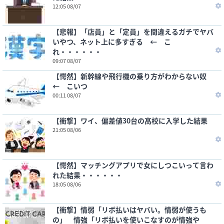
12:05 08/07
【悲報】「店員」と「定員」を間違えるガチでヤバ
いやつ、ネット上に多すぎる ← こ
れ・・・・・・
09:07 08/07
【愕然】新幹線や飛行機の乗り方がわからない奴
← こいつ
00:11 08/07
【衝撃】ワイ、偏差値30台の高校に入学した結果
21:05 08/06
【愕然】マッチングアプリで女にしつこいって言わ
れた結果・・・・・・
18:05 08/06
【衝撃】情弱「リボ払いはヤバい。情弱が使うも
の」 情強「リボ払いを使いこなすのが情強や