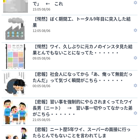
で」 ← これ
15:05 08/06
【愕然】ぼく期間工、トータル9年目に突入した結
果
12:05 08/06
【愕然】ワイ、久しぶりに元カノのインスタ見た結
果とんでもないことになってた・・・・・・
09:05 08/06
【悲報】社会人になってから「あ、俺って無能だっ
たんだ」って気づく瞬間がこちら・・・・・・
00:05 08/06
【悲報】習い事を強制的にやらされまくってたワイ
長男（ニート） → 習い事一切やってなかった弟
がこちら・・・・・・
21:05 08/05
【悲報】ニート歴5年ワイ、スーパーの面接に行っ
たらとんでもないことを言われてしま