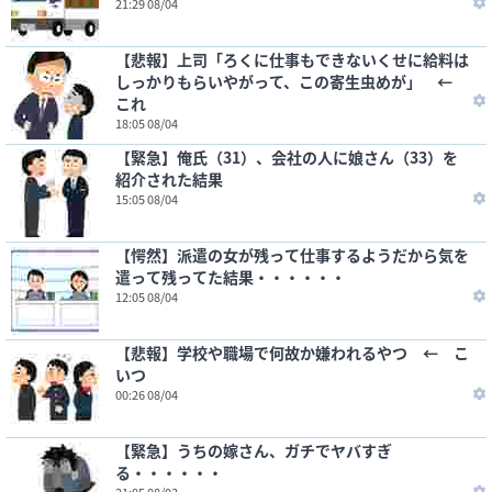
21:29 08/04
【悲報】上司「ろくに仕事もできないくせに給料は
しっかりもらいやがって、この寄生虫めが」 ←
これ
18:05 08/04
【緊急】俺氏（31）、会社の人に娘さん（33）を
紹介された結果
15:05 08/04
【愕然】派遣の女が残って仕事するようだから気を
遣って残ってた結果・・・・・・
12:05 08/04
【悲報】学校や職場で何故か嫌われるやつ ← こ
いつ
00:26 08/04
【緊急】うちの嫁さん、ガチでヤバすぎ
る・・・・・・