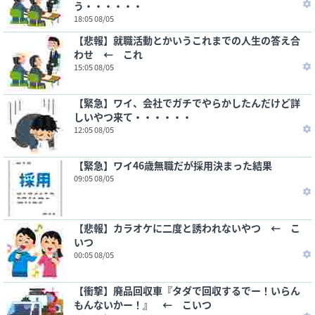
う・・・・・・
18:05 08/05
【悲報】就職活動とかいうこれまでの人生の答え合
わせ ← これ
15:05 08/05
【緊急】ワイ、会社でガチでやらかしたんだけど詳
しいやつ来て・・・・・・
12:05 08/05
【緊急】ワイ46歳無職だが採用決まった結果
09:05 08/05
【悲報】カラオケに二度と誘われないやつ ← こ
いつ
00:05 08/05
【衝撃】廃品回収車『タダで回収するでー！いらん
もんないかー！』 ← こいつ