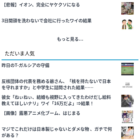
ど経った頃、私宛に無記名の封書が届き、そこから生活が
【悲報】イオン、完全にヤケクソになる
一
3日間頭を洗わないで会社に行ったワイの結果
もっと見る...
ただいま人気
昨日のT-ガルシアの守備
反核団体の代表を務める爺さん、「核を持たないで日本
を守れますか」と中学生に詰問された結果……
彼女「ねぃねぃ、結婚も視野に入ってきたわけだし給料
教えてほしいナリ」ワイ「16万だよ」⇒結果！
【画像】露悪アニメ化ブーム、はじまる
マジでこれだけは日本製じゃないとダメな物 、ガチで何
がある？