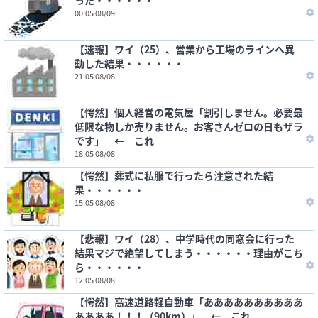
った・・・・・・
00:05 08/09
【速報】ワイ（25）、営業から工場のラインへ異
動した結果・・・・・・
21:05 08/08
【愕然】個人経営の電気屋「割引しません。必要最
低限な物しか売りません。お客さんゼロの日もザラ
です」 ← これ
18:05 08/08
【愕然】葬式に私服で行ったら注意された結
果・・・・・・
15:05 08/08
【悲報】ワイ（28）、中学時代の同窓会に行った
結果マジで絶望してしまう・・・・・・理由がこち
ら・・・・・・
12:05 08/08
【愕然】高速道路軽自動車「ああああああああああ
ああああ！！！（90km）」 ← これ