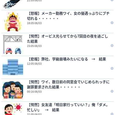
21:05 08/03
【怒報】メーカー勤務ワイ、女の優遇っぷりにブチ
切れる・・・・・・
18:05 08/03
【愕然】オービス光らせてから7回目の夜を過ごし
た結果
15:05 08/03
【悲報】弊社、学級崩壊みたいになる → 結果
12:05 08/03
【愕然】ワイ、数日前の同窓会でいじめられっ子に
謝罪要求された結果・・・・・・
00:16 08/03
【愕然】女友達「明日家行っていい？」俺「ダメ。
忙しい」 → 結果
21:05 08/02