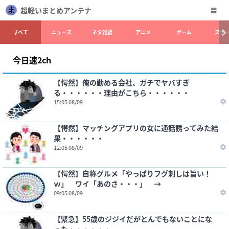
超軽いまとめアンテナ
すべて
ニュース
ネタ雑談
アニメ
ゲーム
スポ
今日速2ch
【愕然】俺の勤める会社、ガチでヤバすぎ
る・・・・・・理由がこちら・・・・・・
15:05 08/09
【愕然】マッチングアプリの女に通話誘ってみた結
果・・・・・・
12:05 08/09
【愕然】自称グルメ「やっぱりフグ刺しは旨い！
ｗ」 ワイ「あのさ・・・」 →
09:05 08/09
【緊急】55歳のジジイだがとんでもないことにな