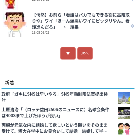
【愕然】お前ら「看護はバカでもできる割に高給取
りや」ワイ「ほーん頭悪いワイにピッタリやん。看
護進んだろ」 → 結果
18:05 08/02
▼
次へ
新着
政府「ガキにSNSは早いやろ」SNS年齢制限法案提出検
討
上原浩治「（ロッテ益田250Sのニュースに）名球会条件
は400Sまで上げたほうが良い」
両親が元気な内に結婚して欲しいという願いをそのまま
受けて、短大在学中にお見合いして結婚。結婚して半年ほ