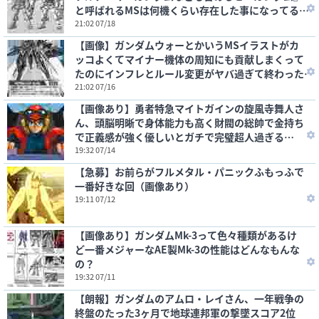
と呼ばれるMSは何機くらい存在した事になってる
の？
21:02 07/18
【画像】ガンダムウォーとかいうMSイラストがカ
ッコよくてマイナー機体の周知にも貢献しまくって
たのにインフレとルール変更がヤバ過ぎて終わった
カードゲーム
21:02 07/16
【画像あり】勇者特急マイトガインの旋風寺舞人さ
ん、頭脳明晰で身体能力も高く財閥の総帥で金持ち
で正義感が強く優しいとガチで完璧超人過ぎる…
19:32 07/14
【急募】お前らがフルメタル・パニックふもっふで
一番好きな回（画像あり）
19:11 07/12
【画像あり】ガンダムMk-3って色々種類があるけ
ど一番メジャーなAE製Mk-3の性能はどんなもんな
の？
19:32 07/11
【朗報】ガンダムのアムロ・レイさん、一年戦争の
終盤のたった3ヶ月で地球連邦軍の撃墜スコア2位