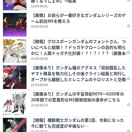
勝てるでしょｗ」→結果
12:03 05/31
【画像】お前らが一番好きなガンダムシリーズのゲ
ーム初出MSを教えろ
19:02 05/29
【朗報】クロスボーンガンダムのフォントさん、つ
いにベルと結婚！？ドゥガチクローンの目的も明ら
かに！人類ドゥガチ化計画！？！？！？？（画像あ
り）
21:05 05/26
【画像あり】ガンダム種のアグネス「突如錯乱した
ヤマト隊長を無力化しその後クライン総裁と同行し
オーブから離脱したミレニアムのテロリストと交戦
しました」←この忠義の女
21:03 05/24
【画像あり】ガンダムの宇宙世紀0079～0105年の
26年間での驚異的なMS開発技術の進歩がこちら
21:02 05/23
【朗報】機動戦士ガンダムの第1話、令和になった
今に観ても完成度が半端ない…
21:32 05/21