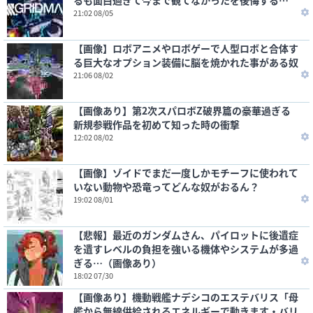
るも面白過ぎて今まで観てなかったを後悔する…
21:02 08/05
【画像】ロボアニメやロボゲーで人型ロボと合体す
る巨大なオプション装備に脳を焼かれた事がある奴
21:06 08/02
【画像あり】第2次スパロボZ破界篇の豪華過ぎる
新規参戦作品を初めて知った時の衝撃
12:02 08/02
【画像】ゾイドでまだ一度しかモチーフに使われて
いない動物や恐竜ってどんな奴がおるん？
19:02 08/01
【悲報】最近のガンダムさん、パイロットに後遺症
を遺すレベルの負担を強いる機体やシステムが多過
ぎる…（画像あり）
18:02 07/30
【画像あり】機動戦艦ナデシコのエステバリス「母
艦から無線供給されるエネルギーで動きます・バリ