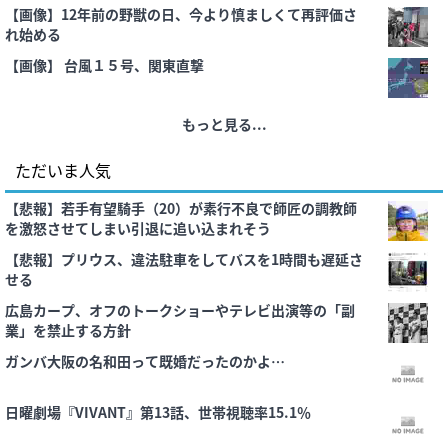
に遭遇した…
【画像】12年前の野獣の日、今より慎ましくて再評価さ
れ始める
【画像】 台風１５号、関東直撃
もっと見る...
ただいま人気
【悲報】若手有望騎手（20）が素行不良で師匠の調教師
を激怒させてしまい引退に追い込まれそう
【悲報】プリウス、違法駐車をしてバスを1時間も遅延さ
せる
広島カープ、オフのトークショーやテレビ出演等の「副
業」を禁止する方針
ガンバ大阪の名和田って既婚だったのかよ…
日曜劇場『VIVANT』第13話、世帯視聴率15.1％