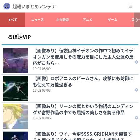
超軽いまとめアンテナ
すべて
ニュース
ネタ雑談
アニメ
ゲーム
スポ
ろぼ速VIP
【画像あり】伝説巨神イデオンの作中で初めてイデ
オンガンを使用しその威力を目にした主人公達の反
応がこちら…
19:04 08/09
【画像】ロボアニメのビームさん、攻撃にも防御に
も使えて万能過ぎる
18:02 08/08
【画像あり】リーンの翼とかいう物語のエンディン
グが富野作品の中でも屈指の美しさを誇る作品
18:02 08/06
【画像あり】ワイ、今更SSSS.GRIDMANを観賞す