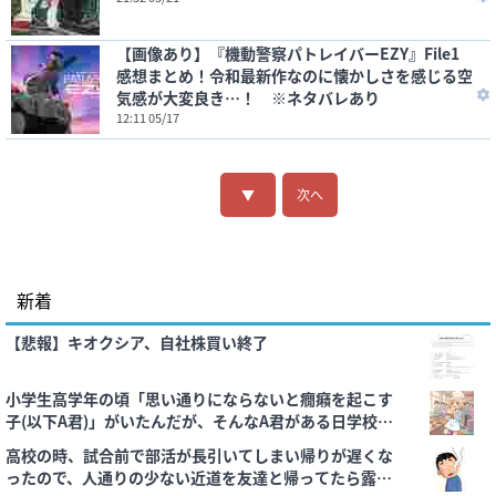
【画像あり】『機動警察パトレイバーEZY』File1
感想まとめ！令和最新作なのに懐かしさを感じる空
気感が大変良き…！ ※ネタバレあり
12:11 05/17
▼
次へ
新着
【悲報】キオクシア、自社株買い終了
小学生高学年の頃「思い通りにならないと癇癪を起こす
子(以下A君)」がいたんだが、そんなA君がある日学校で
癇癪を起こし、廊下でカッターを振り回し始めた…
高校の時、試合前で部活が長引いてしまい帰りが遅くな
ったので、人通りの少ない近道を友達と帰ってたら露出魔