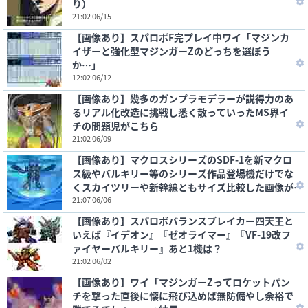
り）
21:02 06/15
【画像あり】スパロボF完プレイ中ワイ「マジンカ
イザーと強化型マジンガーZのどっちを選ぼう
か…」
12:02 06/12
【画像あり】幾多のガンプラモデラーが説得力のあ
るリアル化改造に挑戦し悉く散っていったMS界イ
チの問題児がこちら
21:02 06/09
【画像あり】マクロスシリーズのSDF-1を新マクロ
ス級やバルキリー等のシリーズ作品登場機だけでな
くスカイツリーや新幹線ともサイズ比較した画像が
こちら
21:07 06/06
【画像あり】スパロボバランスブレイカー四天王と
いえば『イデオン』『ゼオライマー』『VF-19改フ
ァイヤーバルキリー』あと1機は？
21:02 06/02
【画像あり】ワイ「マジンガーZってロケットパン
チを撃った直後に懐に飛び込めば無防備やし余裕で