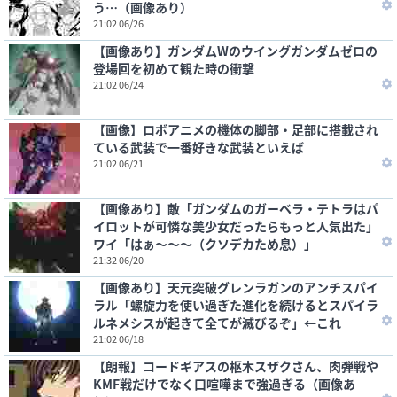
う…（画像あり）
21:02 06/26
【画像あり】ガンダムWのウイングガンダムゼロの
登場回を初めて観た時の衝撃
21:02 06/24
【画像】ロボアニメの機体の脚部・足部に搭載され
ている武装で一番好きな武装といえば
21:02 06/21
【画像あり】敵「ガンダムのガーベラ・テトラはパ
イロットが可憐な美少女だったらもっと人気出た」
ワイ「はぁ～～～（クソデカため息）」
21:32 06/20
【画像あり】天元突破グレンラガンのアンチスパイ
ラル「螺旋力を使い過ぎた進化を続けるとスパイラ
ルネメシスが起きて全てが滅びるぞ」←これ
21:02 06/18
【朗報】コードギアスの枢木スザクさん、肉弾戦や
KMF戦だけでなく口喧嘩まで強過ぎる（画像あ