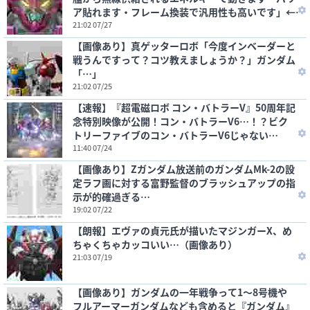
ア貼れます・フレーム換装で汎用性も高いです」←
この有能
21:02 07/27
【画像あり】真ゲッターロボ「今度インベーダーと
戦うんですって？コツ教えましょうか？」ガンダム
「…」
21:02 07/25
【速報】『超電磁ロボ コン・バトラーV』50周年記
念特別映像が公開！コン・バトラーV6…！？ビク
トリーファイブのコン・バトラーV6じゃない
か！！！（動画あり）
11:40 07/24
【画像あり】Zガンダム放送前のガンダムMk-2の設
定ラフ画に対する富野監督のブラッシュアップの指
示が的確過ぎる…
19:02 07/22
【朗報】エヴァの貞元氏が描いたマジンガーX、め
ちゃくちゃカッコいい…（画像あり）
21:03 07/19
【画像あり】ガンダムの一年戦争って1～8号機や
フルアーマーガンダムなども含めると『ガンダム』