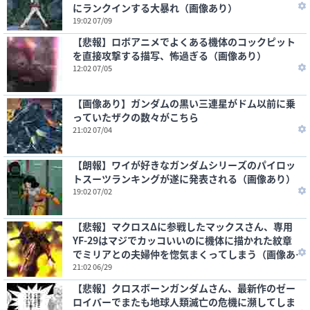
にランクインする大暴れ（画像あり）
19:02 07/09
【悲報】ロボアニメでよくある機体のコックピット
を直接攻撃する描写、怖過ぎる（画像あり）
12:02 07/05
【画像あり】ガンダムの黒い三連星がドム以前に乗
っていたザクの数々がこちら
21:02 07/04
【朗報】ワイが好きなガンダムシリーズのパイロッ
トスーツランキングが遂に発表される（画像あり）
19:02 07/02
【悲報】マクロスΔに参戦したマックスさん、専用
YF-29はマジでカッコいいのに機体に描かれた紋章
でミリアとの夫婦仲を惚気まくってしまう（画像あ
り）
21:02 06/29
【悲報】クロスボーンガンダムさん、最新作のゼー
ロイバーでまたも地球人類滅亡の危機に瀕してしま