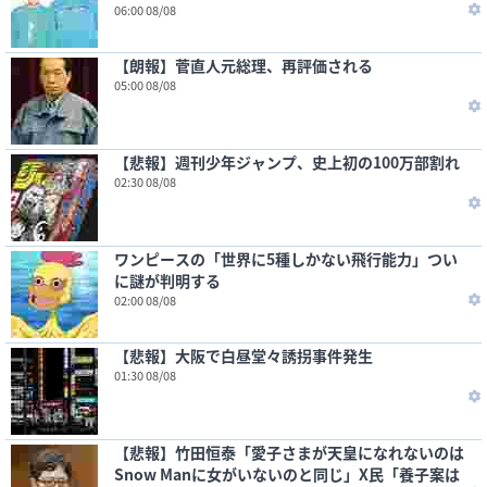
06:00 08/08
【朗報】菅直人元総理、再評価される
05:00 08/08
【悲報】週刊少年ジャンプ、史上初の100万部割れ
02:30 08/08
ワンピースの「世界に5種しかない飛行能力」つい
に謎が判明する
02:00 08/08
【悲報】大阪で白昼堂々誘拐事件発生
01:30 08/08
【悲報】竹田恒泰「愛子さまが天皇になれないのは
Snow Manに女がいないのと同じ」X民「養子案は