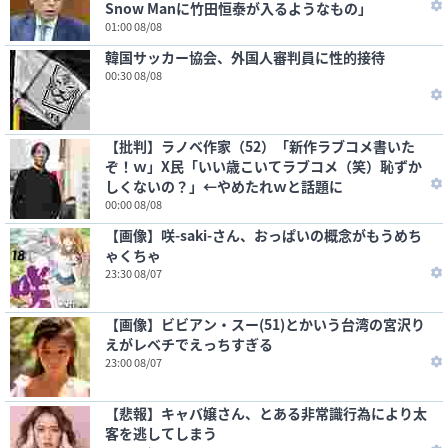
Snow Manに竹田恒泰が入るようなもの」
01:00 08/08
韓国サッカー協会、外国人審判員に性的接待
00:30 08/08
【批判】ラノベ作家（52）「新作ラブコメ書いた
ぞ！ｗ」X民「いい歳こいてラブコメ（笑）恥ずか
しくないの？」←やめたれｗと話題に
00:00 08/08
【画像】咲-saki-さん、おっぱいの概念がもうめち
ゃくちゃ
23:30 08/07
【画像】ビビアン・スー(51)とかいう台湾の宮沢り
えがレベチでえっちすぎる
23:00 08/07
【悲報】キャバ嬢さん、とある非常識行為により太
客を逃してしまう