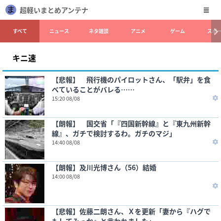
超軽いまとめアンテナ
すべて
ニュース
ネタ雑談
アニメ
ゲーム
スポ
キニ速
【悲報】 飛行機のパイロットさん、「駅弁」を食
べていることがバレる……
15:20 08/08
【朗報】 国交省「『四国新幹線』と『東九州新幹
線』、ガチで検討するわ。ガチのマジ」
14:40 08/08
【朗報】及川光博さん（56）結婚
14:00 08/08
【悲報】佐藤二朗さん、Ｘを更新「妻から『ハグで