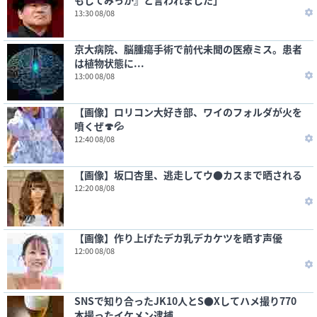
もしてみっか』と言われました」
13:30 08/08
京大病院、脳腫瘍手術で前代未聞の医療ミス。患者
は植物状態に...
13:00 08/08
【画像】ロリコン大好き部、ワイのフォルダが火を
噴くぜ🍄💦
12:40 08/08
【画像】坂口杏里、逃走してウ●カスまで晒される
12:20 08/08
【画像】作り上げたデカ乳デカケツを晒す声優
12:00 08/08
SNSで知り合ったJK10人とS●Xしてハメ撮り770
本撮ったイケメン逮捕