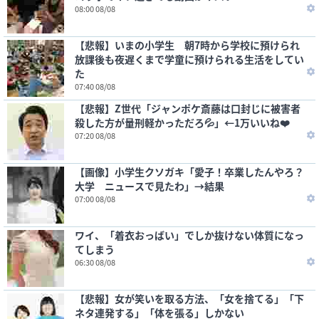
08:00 08/08
【悲報】いまの小学生 朝7時から学校に預けられ
放課後も夜遅くまで学童に預けられる生活をしてい
た
07:40 08/08
【悲報】Z世代「ジャンポケ斎藤は口封じに被害者
殺した方が量刑軽かっただろ💦」←1万いいね❤️
07:20 08/08
【画像】小学生クソガキ「愛子！卒業したんやろ？
大学 ニュースで見たわ」→結果
07:00 08/08
ワイ、「着衣おっばい」でしか抜けない体質になっ
てしまう
06:30 08/08
【悲報】女が笑いを取る方法、「女を捨てる」「下
ネタ連発する」「体を張る」しかない