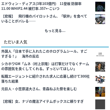
エドウィン・ディアス(3年103億円) 11登板 防御率
11.00 WHIP2.44 被打率.357←こいつ
【悲報】 飛行機のパイロットさん、「駅弁」を食べて
いることがバレる……
もっと見る...
ただいま人気
外国人「日本で手に入れたこのホログラムシール、すご
すぎる！」 海外の反応
シカホワGM「ムネ（村上宗隆）は打撃だけでなくチーム
の雰囲気を良くしてくれる。ずっといてほしい」
転職エージェントに紹介された求人に応募し続けて300社
落ちた結果
元巨人・小笠原道大さん、青森ねぶた祭を楽しむ
【悲報】女、ナゾの魔法アイテムボックスに頼りすぎ