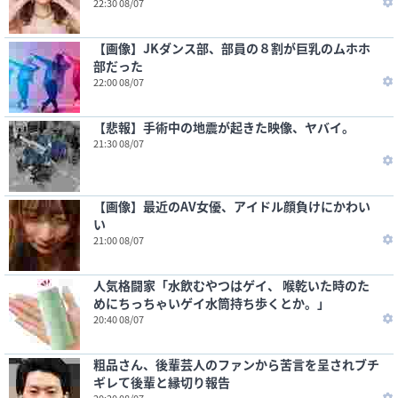
22:30 08/07
【画像】JKダンス部、部員の８割が巨乳のムホホ
部だった
22:00 08/07
【悲報】手術中の地震が起きた映像、ヤバイ。
21:30 08/07
【画像】最近のAV女優、アイドル顔負けにかわい
い
21:00 08/07
人気格闘家「水飲むやつはゲイ、 喉乾いた時のた
めにちっちゃいゲイ水筒持ち歩くとか。」
20:40 08/07
粗品さん、後輩芸人のファンから苦言を呈されブチ
ギレて後輩と縁切り報告