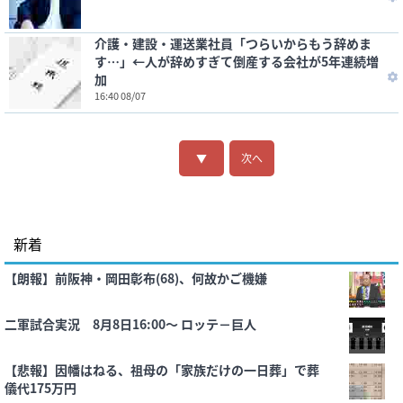
介護・建設・運送業社員「つらいからもう辞めま
す…」←人が辞めすぎて倒産する会社が5年連続増
加
16:40 08/07
▼
次へ
新着
【朗報】前阪神・岡田彰布(68)、何故かご機嫌
二軍試合実況 8月8日16:00～ ロッテ－巨人
【悲報】因幡はねる、祖母の「家族だけの一日葬」で葬
儀代175万円