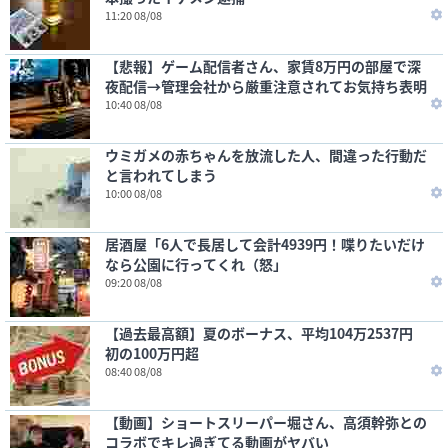
11:20 08/08
【悲報】ゲーム配信者さん、家賃8万円の部屋で深
夜配信→管理会社から厳重注意されてお気持ち表明
10:40 08/08
ウミガメの赤ちゃんを放流した人、間違った行動だ
と言われてしまう
10:00 08/08
居酒屋「6人で長居して会計4939円！喋りたいだけ
なら公園に行ってくれ（怒」
09:20 08/08
【過去最高額】夏のボーナス、平均104万2537円
初の100万円超
08:40 08/08
【動画】ショートスリーパー堀さん、高須幹弥との
コラボでキレ過ぎてる動画がヤバい