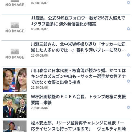
07:00 08/07
J1鹿島、公式SNS総フォロワー数が296万人超えで
Jクラブ最多に 海外発信強化が結実
06:00 08/07
川淵三郎さん、北中米W杯振り返り『サッカーに幻
滅した人多いのでは…』審判や汚いプレーに怒り…
23:00 08/06
川口春奈と日本代表・板倉滉が授かり婚、かつては
キングカズ＆ゴン中山も…サッカー選手が女性アナ
ではなく女優と出会う接点
21:30 08/06
Ｗ杯計画頓挫のＦＩＦＡ会長、トランプ政権に支援
要請＝米紙
20:00 08/06
松木安太郎、Jリーグ監督再チャレンジに意欲「一
応ライセンスも持っているので」 ヴェルディ川崎