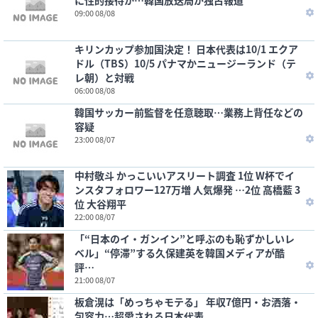
に性的接待か…韓国放送局が独占報道
09:00 08/08
キリンカップ参加国決定！ 日本代表は10/1 エクア
ドル（TBS）10/5 パナマかニュージーランド（テ
レ朝）と対戦
06:00 08/08
韓国サッカー前監督を任意聴取…業務上背任などの
容疑
23:00 08/07
中村敬斗 かっこいいアスリート調査 1位 W杯でイ
ンスタフォロワー127万増 人気爆発 …2位 高橋藍 3
位 大谷翔平
22:00 08/07
「“日本のイ・ガンイン”と呼ぶのも恥ずかしいレ
ベル」“停滞”する久保建英を韓国メディアが酷
評…
21:00 08/07
板倉滉は「めっちゃモテる」 年収7億円・お洒落・
包容力…超愛される日本代表