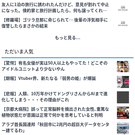
に先制 中島＆YG安田＆マッカスカー追加打
友人に1泊の旅行に誘われたんだけど、意見が割れて中止
になった。倹約家と旅行計画したら、何も譲ってくれな
い...
【修羅場】ゴリラ旦那に命じられて… 後輩の浮気相手に
復讐したらまさかの結末
もっと見る...
ただいま人気
【驚愕】有名女優が実は50人以上もやってた！どこぞの
アイドルユニットより少ないやん
【朗報】Vtuber界、新たなる『弱男の姫』が爆誕
【悲報】人類、10万年かけてドングリさんからAIまで進
化してしまう・・・その理由がこれ
【京都大病院】誤って正常脳幹を摘出された女性､重篤な
植物状態だが意識は正常で何かを思考していると判明
アラブ首長国連邦「秋田市に2兆円の超巨大データセンタ
ー建てるわ」