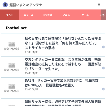
超軽いまとめアンテナ
すべて
ニュース
ネタ雑談
アニメ
ゲーム
スポ
footballnet
初の日本代表で感情爆発「使わないんだったら呼ぶ
な！」 涙ながらに訴え「俺を何で選んだんだ？」
ストライカーの意地
17:00 08/08
ウガンダサッカー界に衝撃 若き主将が死去 携帯
電話強盗に抵抗した末に石で滅多打ち… 国民が怒
り「リーダーを失った」
15:00 08/08
DAZN サッカーW杯で加入者数5倍に 視聴者数
は6700万人 総視聴数も4億超え
12:00 08/08
韓国サッカー協会、Ｗ杯アジア予選で外国人審判員