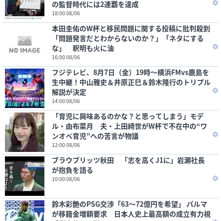
の監督時代には2連覇を達成
18:00 08/06
本田圭佑のW杯と移民問題に関する投稿に批判殺到
「問題発言だとわからないのか？」「ネタにする
な」 釈明も火に油
16:00 08/06
フジテレビ、8月7日（金）19時～横浜FMvs鹿島を
生中継！中山雅史＆井原正巳＆鈴木隆行のトリプル
解説が決定
14:00 08/06
「育児に興味あるのかな？と思ってしまう」モデ
ル・由布菜月 夫・上田綺世がW杯で不在中の“ワ
ンオペ育児”への苦言が物議
12:00 08/06
ブラウブリッツ秋田 「志を高くJ1に」岩瀬社長
が抱負を語る
10:00 08/06
鈴木彩艶のPSG交渉「63～72億円を希望」 パルマ
が移籍金増額要求 日本人史上最高額の成立有力視