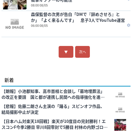
08:00 08/05
森保監督の次男が告白「DMで『辞めさせろ』と
か」「よく来るんです」 息子3人でYouTube運営
06:00 08/05
▼
次へ
新着
【朗報】小池都知事、高市首相と会談し「墓地埋葬法」
の改正を要請 国と都が連携し民間への指導強化を進め
る方向で一致
【悲報】佐藤二朗さん主演の「踊る」スピンオフ作品、
結局撮影中止が決定
【日本ハム対楽天18回戦】楽天が10度目の完封勝利！エ
スコンF今季2勝目 早川8回零封で5勝目 村林の内野ゴロ間