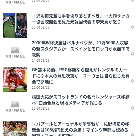
18:00 08/05
「洪明甫先輩も手を切り落とすべき」…大韓サッカ
ー協会聴聞会を見た元韓国代表の李天秀が怒り
16:00 08/05
2030年W杯決勝はベルナベウか、11万5000人収容
の新スタジアムか…スペインとモロッコが水面下で
攻防
14:00 08/05
GK鈴木彩艶、PSG移籍なら控えかレンタルのカー
ドに？本人の意思次第か…ユーヴェは自ら投じた資
金で窮地に
12:00 08/05
横田大祐がスコットランドの名門レンジャーズ移籍
へ! 口頭合意と現地メディアが報じる
10:00 08/05
リバプールとアーセナルが争奪戦か 佐野海舟の移
籍金は108億円超えの急騰！マインツ幹部も認める
衝撃オファーの可能性