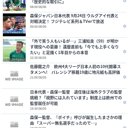
「歴史的な取引に」
08:00 08/06
森保ジャパン日本代表 9月24日 ウルグアイ代表と
対戦決定！ フジテレビ系列＆TVerで放送
06:00 08/06
「外で笑う人もいるが…」三浦知良（59）が明か
す現役への葛藤！ 還暦直前も「今でも上手くなり
たい」と足掻く1年目からの本音
22:30 08/05
佐藤龍之介 欧州4大リーグ日本人初の10代開幕ス
タメンへ! バレンシア移籍19歳に地元紙も高評価
21:00 08/05
日本代表・森保一監督 退任後は海外クラブの監督
挑戦？「視野には入れています」制度上は欧州での
監督就任が可能
19:30 08/05
森保一監督、『ポイチ』呼びが誕生したまさかの理
由 「スーパー無名選手だったので…」