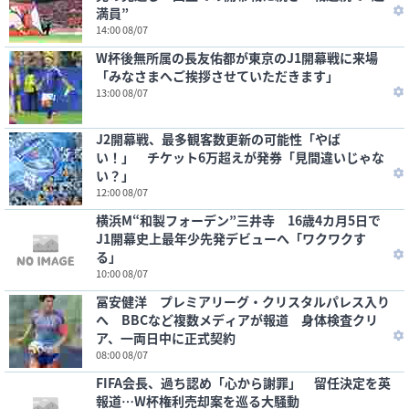
満員”
14:00 08/07
W杯後無所属の長友佑都が東京のJ1開幕戦に来場
「みなさまへご挨拶させていただきます」
13:00 08/07
J2開幕戦、最多観客数更新の可能性「やば
い！」 チケット6万超えが発券「見間違いじゃな
い？」
12:00 08/07
横浜M“和製フォーデン”三井寺 16歳4カ月5日で
J1開幕史上最年少先発デビューへ「ワクワクす
る」
10:00 08/07
冨安健洋 プレミアリーグ・クリスタルパレス入り
へ BBCなど複数メディアが報道 身体検査クリ
ア、一両日中に正式契約
08:00 08/07
FIFA会長、過ち認め「心から謝罪」 留任決定を英
報道…W杯権利売却案を巡る大騒動