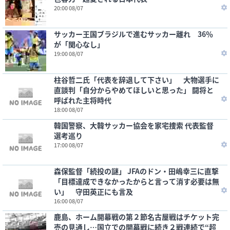
20:00 08/07
サッカー王国ブラジルで進むサッカー離れ 36％
が「関心なし」
19:00 08/07
柱谷哲二氏「代表を辞退して下さい」 大物選手に
直談判「自分からやめてほしいと思った」 闘将と
呼ばれた主将時代
18:00 08/07
韓国警察、大韓サッカー協会を家宅捜索 代表監督
選考巡り
17:00 08/07
森保監督「続投の謎」 JFAのドン・田嶋幸三に直撃
「目標達成できなかったからと言って消す必要は無
い」 守田英正にも言及
16:00 08/07
鹿島、ホーム開幕戦の第２節名古屋戦はチケット完
売の見通し…国立での開幕戦に続き２戦連続で“超