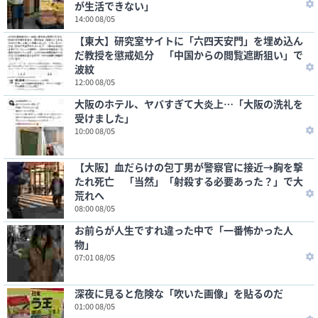
が生活できない」
14:00 08/05
【東大】研究室サイトに「六四天安門」を埋め込ん
だ教授を懲戒処分 「中国からの閲覧遮断狙い」で
波紋
12:00 08/05
大阪のホテル、ヤバすぎて大炎上…「大阪の洗礼を
受けました」
10:00 08/05
【大阪】血だらけの包丁男が警察官に接近→胸を撃
たれ死亡 「当然」「射殺する必要あった？」で大
荒れへ
08:00 08/05
お前らが人生ですれ違った中で「一番怖かった人
物」
07:01 08/05
深夜に見ると危険な「吹いた画像」を貼るのだ
01:00 08/05