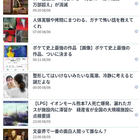
万部超え」が消滅
09:20 08/06
人体実験や拷問にまつわる、ガチで怖い話を教えて
くれ
07:00 08/06
ボケて史上最強の作品 【画像】ボケて史上最強の
作品、ついに決まる
00:11 08/06
整形してはいけないみたいな風潮、冷静に考えると
謎だよな
00:00 08/06
【LPG】イオンモール熊本7人死亡爆発、漏れたガ
スが施設内に滞留か 経産省が全国の大規模施設に
点検要請
23:00 08/05
文豪界で一番の面白人間って誰なん？
22:06 08/05