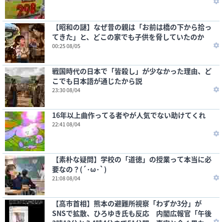
【昭和の謎】なぜ昔の親は「お前は橋の下から拾っ
てきた」と、どこの家でも子供を脅していたのか
00:25 08/05
戦国時代の日本で「皆殺し」が少なかった理由、ど
こでも日本語が通じたから説
23:30 08/04
16年以上曲作ってる者やが人気でない助けてくれ
22:41 08/04
【素朴な疑問】学校の「道徳」の授業って本当に必
要なの？(´･ω･`)
21:08 08/04
【高市首相】熊本の避難所視察「わずか3分」が
SNSで拡散、ひろゆき氏も反応 内閣広報官「午後