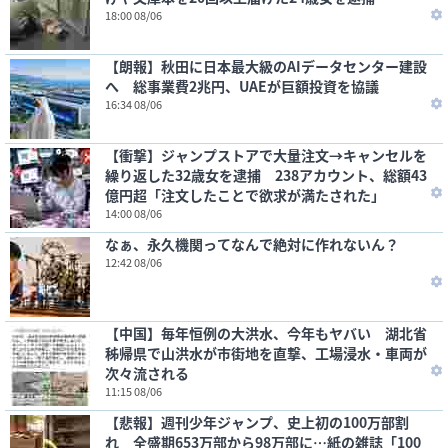
18:00 08/06
【朗報】秋田に日本最大級のAIデータセンター建設
へ 総事業費2兆円、UAEが巨額投資を協議
16:34 08/06
【衝撃】ジャンプストアで大量注文→キャンセルを
繰り返した32歳女を逮捕 238アカウント、総額43
億円超「注文したことで欲求が満たされた」
14:00 08/06
なぁ、永久機関ってなんで絶対に作れないん？
12:42 08/06
【中国】毎年恒例の大洪水、今年もヤバい 湖北省
秭帰県で山洪水が市街地を直撃、工場浸水・車両が
次々流される
11:15 08/06
【悲報】週刊少年ジャンプ、史上初の100万部割
れ 全盛期653万部から98万部に…紙の雑誌「100