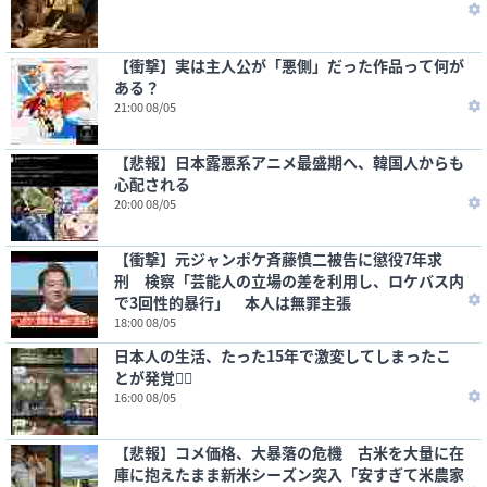
【衝撃】実は主人公が「悪側」だった作品って何が
ある？
21:00 08/05
【悲報】日本露悪系アニメ最盛期へ、韓国人からも
心配される
20:00 08/05
【衝撃】元ジャンポケ斉藤慎二被告に懲役7年求
刑 検察「芸能人の立場の差を利用し、ロケバス内
で3回性的暴行」 本人は無罪主張
18:00 08/05
日本人の生活、たった15年で激変してしまったこ
とが発覚🤦‍♂
16:00 08/05
【悲報】コメ価格、大暴落の危機 古米を大量に在
庫に抱えたまま新米シーズン突入「安すぎて米農家