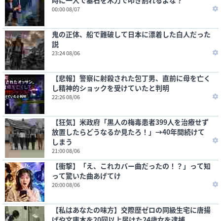
時に一人で墓石を木刀で叩き割れるよな？
00:00 08/07
鬼の正体、船で難破して日本に漂着した白人だった
説
23:24 08/06
【悲報】警察に射殺された包丁男、直前に母を亡く
し精神的ショックを受けていたと判明
22:26 08/06
【狂気】米政府「黒人の梅毒患者399人を治療せず
放置したらどうなるか見たろ！」→40年間続けて
しまう
21:00 08/06
【衝撃】「え、これカバー曲だったの！？」って知
って驚いた曲あげてけ
20:00 08/06
【私はあなたの味方】交際歴ゼロの同級生宅に唐揚
げや文庫本を20回以上届けた24歳女を逮捕