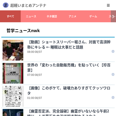
超軽いまとめアンテナ
すべて
ニュース
ネタ雑談
アニメ
ゲーム
スポ
哲学ニュースnwk
【動画】ショートスリーパー堀さん、対面で高須幹
弥にキレる ← 睡眠は大事だと話題
08:00 08/07
世界の「変わった自動販売機」を貼っていく【珍百
景】
07:00 08/07
【画像】このボケて、破壊力ありすぎてクッソワロ
タ
01:00 08/07
【幽霊否定派、完全論破】幽霊がいないなら午前2