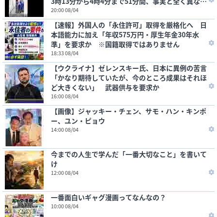
3時13分から4時4分まで51分間、事実と全く異な
る」
20:00 08/04
【速報】外国人の「永住許可」取得を厳格化へ 日
本語能力に加え「年収575万円・厚生年金30年水
準」を要求か ※国籍取得ではありません
18:33 08/04
【ウクライナ】ゼレンスキー氏、日本に異例の苦言
「かなり期待していたが、今のところ成果はそれほ
ど大きくない」 武器供与を要求か
16:00 08/04
【画像】ジャッキー・チェン、サモ・ハン・キンポ
ー、ユン・ピョウ
14:00 08/04
今までの人生で学んだ「一番大切なこと」を書いて
け
12:00 08/04
一番面白いギャグ漫画ってなんなの？
10:00 08/04