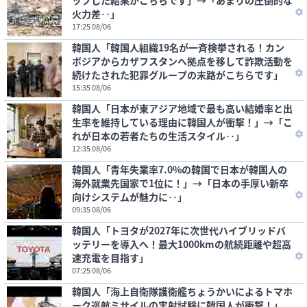
ップした結果がこちらです」→「あまりの圧倒的な
火力差‥」
17:25 08/06
韓国人「韓国人組織19名が一斉検挙される！カン
ボジアからカザフスタンへ拠点を移して詐欺活動を
続けたされた犯罪グループの末路がこちらです」
15:35 08/06
韓国人「日本が東アジア地域で最も高い結婚率と出
生率を維持している理由に韓国人が衝撃！」→「こ
れが日本の若者たちの生活スタイル‥」
12:35 08/06
韓国人「青年失業率7.0%の韓国で日本が韓国人の
海外就業先国家で1位に！」→「日本の手厚い新卒
向けシステムが魅力に‥」
09:35 08/06
韓国人「トヨタが2027年に次世代ハイブリッドバ
ッテリーを導入へ！最大1000kmの航続距離や超高
速充電を目指す」
07:25 08/06
韓国人「海上自衛隊護衛艦ちょうかいによるトマホ
ーク巡航ミサイルの実射試験に韓国人が衝撃！」