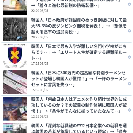
→「着々と進む最新鋭の防衛装備‥」
22:20 08/05
韓国人「日本政府が韓国産のめっき鋼板に対して最
大55.3%の反ダンピング関税を発表！」→「想像を
超える高率の追加関税‥」
20:25 08/05
韓国人「日本で最も入学が難しい名門小学校がこち
らです‥」→「エリート人生が確定する超難関ルー
ト‥」
17:25 08/05
韓国人「日本に300万円の超高額な特別ラーメンセ
ットが登場し韓国人が驚愕！」→「一杯のラーメン
セットに言葉を失う‥」
15:35 08/05
韓国人「何故日本人はアニメを作り続け世界的に成
功しているのか？その驚異の制作体制に韓国人が驚
愕！」→「条件がそんなに揃っていたなんて‥」
12:35 08/05
韓国人「深刻な就職難の中で日本企業への就職を選
ぶ韓国の若者が急増しているという現実」→「過去