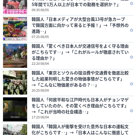
5年間で1万人以上が日本での勤務を選択か？」
09:35 08/05
韓国人「日本メディアが大型台風13号が急カーブ
で韓国方面に向かって来ると予報！」→「予想外の
進路‥」
07:25 08/05
韓国人「驚くべき日本人が交通信号をよく守る理由
がこちらです‥」→「これがルールが徹底されてい
る理由か？」
22:20 08/04
韓国人「東京とソウルの宿泊費や交通費を徹底比較
した結果判明した驚きの物価事情がこちらです」
→「こんなに物価差があるの？‥」
20:25 08/04
韓国人「何故平和な江戸時代も日本人がチョンマゲ
をしていたのか、その驚くべき理由がこちらです」
→「これが当時の社会構造‥」
17:25 08/04
韓国人「韓国人が衝撃を受けた意外な日本の運転文
化がこちらです‥」→「日本人はこんなに徹底して