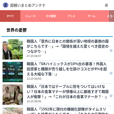
超軽いまとめアンテナ
すべて
ニュース
ネタ雑談
アニメ
ゲーム
スポ
世界の憂鬱
韓国人「意外に日本との関係が深い地球の裏側の国
がこちらです‥」→「国境を越えた驚くべき歴史の
つながり‥」
07:25 08/07
韓国人「SKハイニックスが10%台の暴落！外国人
投資家と機関が売り越しを仕掛けコスピが4%を超
える大幅な下落‥」
22:20 08/06
韓国人「日本ではテーブルに肘をついてはいけな
い？日本の食事マナーが想像以上に厳格すぎて韓国
人が衝撃！」→「これが日本の食事マナーか？‥」
20:25 08/06
韓国人「1592年に現代の機械化部隊がタイムスリ