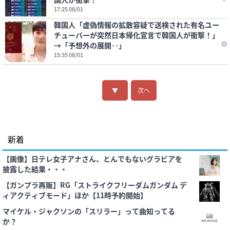
17:25 08/01
韓国人「虚偽情報の拡散容疑で送検された有名ユー
チューバーが突然日本帰化宣言で韓国人が衝撃！」
→「予想外の展開‥」
15:35 08/01
▼
次へ
新着
【画像】日テレ女子アナさん、とんでもないグラビアを
披露した結果・・・
【ガンプラ再販】RG「ストライクフリーダムガンダム デ
ィアクティブモード」ほか【11時予約開始】
マイケル・ジャクソンの「スリラー」って曲知ってる
か？