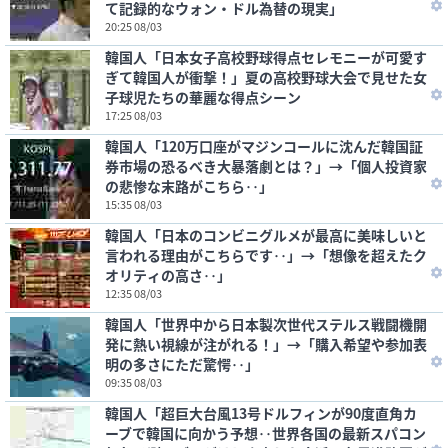
て記録的なウォン・ドル為替の現実」
20:25 08/03
韓国人「日本女子高校野球得点セレモニーが可愛す
ぎて韓国人が衝撃！」夏の高校野球大会で見せた女
子球児たちの華麗な得点シーン
17:25 08/03
韓国人「120万口座がマジンコールに沈んだ韓国証
券市場の恐るべき大暴落劇とは？」→「個人投資家
の悲惨な末路がこちら‥」
15:35 08/03
韓国人「日本のコンビニグルメが最高に美味しいと
言われる理由がこちらです‥」→「想像を超えたク
オリティの高さ‥」
12:35 08/03
韓国人「世界中から日本製次世代ステルス戦闘機開
発に熱い視線が注がれる！」→「購入希望や参加表
明の多さにただ驚愕‥」
09:35 08/03
韓国人「超巨大台風13号ドルフィンが90度直角カ
ーブで韓国に向かう予想‥世界各国の最新スパコン