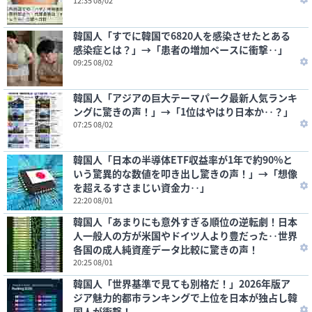
12:35 08/02
韓国人「すでに韓国で6820人を感染させたとある
感染症とは？」→「患者の増加ペースに衝撃‥」
09:25 08/02
韓国人「アジアの巨大テーマパーク最新人気ランキ
ングに驚きの声！」→「1位はやはり日本か‥？」
07:25 08/02
韓国人「日本の半導体ETF収益率が1年で約90%と
いう驚異的な数値を叩き出し驚きの声！」→「想像
を超えるすさまじい資金力‥」
22:20 08/01
韓国人「あまりにも意外すぎる順位の逆転劇！日本
人一般人の方が米国やドイツ人より豊だった‥世界
各国の成人純資産データ比較に驚きの声！
20:25 08/01
韓国人「世界基準で見ても別格だ！」2026年版ア
ジア魅力的都市ランキングで上位を日本が独占し韓
国人が衝撃！