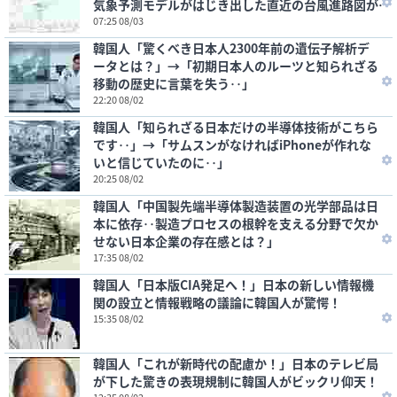
気象予測モデルがはじき出した直近の台風進路図が
こちらです‥」
07:25 08/03
韓国人「驚くべき日本人2300年前の遺伝子解析デ
ータとは？」→「初期日本人のルーツと知られざる
移動の歴史に言葉を失う‥」
22:20 08/02
韓国人「知られざる日本だけの半導体技術がこちら
です‥」→「サムスンがなければiPhoneが作れな
いと信じていたのに‥」
20:25 08/02
韓国人「中国製先端半導体製造装置の光学部品は日
本に依存‥製造プロセスの根幹を支える分野で欠か
せない日本企業の存在感とは？」
17:35 08/02
韓国人「日本版CIA発足へ！」日本の新しい情報機
関の設立と情報戦略の議論に韓国人が驚愕！
15:35 08/02
韓国人「これが新時代の配慮か！」日本のテレビ局
が下した驚きの表現規制に韓国人がビックリ仰天！