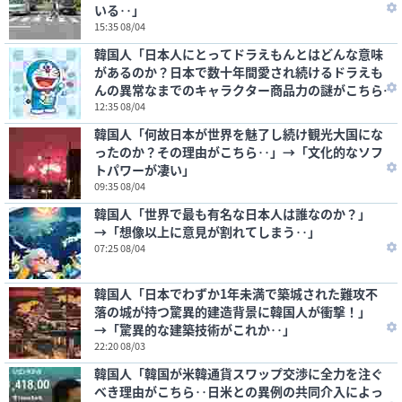
いる‥」
15:35 08/04
韓国人「日本人にとってドラえもんとはどんな意味
があるのか？日本で数十年間愛され続けるドラえも
んの異常なまでのキャラクター商品力の謎がこちら
です‥」
12:35 08/04
韓国人「何故日本が世界を魅了し続け観光大国にな
ったのか？その理由がこちら‥」→「文化的なソフ
トパワーが凄い」
09:35 08/04
韓国人「世界で最も有名な日本人は誰なのか？」
→「想像以上に意見が割れてしまう‥」
07:25 08/04
韓国人「日本でわずか1年未満で築城された難攻不
落の城が持つ驚異的建造背景に韓国人が衝撃！」
→「驚異的な建築技術がこれか‥」
22:20 08/03
韓国人「韓国が米韓通貨スワップ交渉に全力を注ぐ
べき理由がこちら‥日米との異例の共同介入によっ