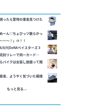
測ったら驚愕の事実見つけた
めーん♡ちょびっツ散らかっ
～～～！」⇒！！
6/8/9]DeNAベイスターズ３
完封リレーで同一カード３連
らバイクは女装し放題って聞
衛省、ようやく気づいた模様
もっと見る...