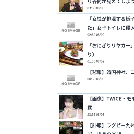
り谷間が見えてしま
03:30 08/09
「女性が排泄する様
た」女子トイレに侵
02:30 08/09
「おにぎりリヤカー」
り）
01:30 08/09
【悲報】靖国神社、
00:30 08/09
【画像】TWICE・モ
露
23:35 08/08
【訃報】ラグビー九