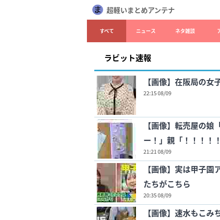
超軽いまとめアンテナ
すべて
ニュース
ネタ雑談
ラビット速報
【画像】在阪局の女
22:15 08/09
【画像】転売屋の娘
ー！」親「！！！！
21:21 08/09
【画像】実は甲子園
たちがこちら
20:35 08/09
【画像】速水もこみ