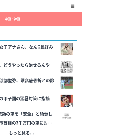
中国・韓国
女子アナさん、なんG民好み
、どうやったら治せるんや
渡部聖弥、眼窩底骨折との診
の甲子園の猛暑対策に指摘
統領の車を「安全」と絶賛し
市首相の3千万円の車に対し
もっと見る...