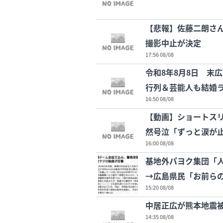
【悲報】佐藤二朗さ
撮影中止が決定
17:56 08/08
令和8年8月8日 末
行列＆芸能人も結婚
16:50 08/08
【動画】ショートス
然号泣「ずっと涙が
16:00 08/08
基地外パヨク集団「
→広島県民「お前ら
15:20 08/08
中居正広が熊本地震
14:35 08/08