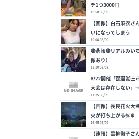
チ1つ3000円
19:50 08/09
【画像】白石麻衣さん
いになってしまう
19:00 08/09
🔴悲報🔴リアルみ
像あり）
18:10 08/09
8/22開催「琵琶湖
大会は存在しない」→
17:25 08/09
【画像】長良花火大会
火が打ち上がる㊗🎇
16:45 08/09
【速報】黒柳徹子さん