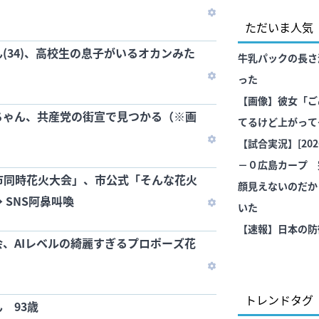
ただいま人気
(34)、高校生の息子がいるオカンみた
牛乳パックの長さ
った
【画像】彼女「ご
いちゃん、共産党の街宣で見つかる（※画
てるけど上がって
【試合実況】[202
－０広島カープ 
三市同時花火大会」、市公式「そんな花火
勝！
顔見えないのだか
 SNS阿鼻叫喚
いた
【速報】日本の防
、AIレベルの綺麗すぎるプロポーズ花
トレンドタグ
 93歳