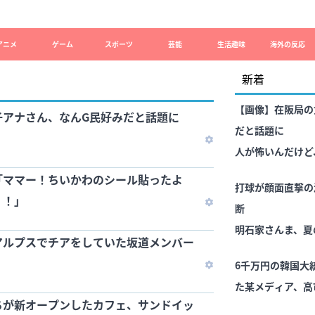
アニメ
ゲーム
スポーツ
芸能
生活趣味
海外の反応
新着
【画像】在阪局の
子アナさん、なんG民好みだと話題に
だと話題に
人が怖いんだけど
「ママー！ちいかわのシール貼ったよ
打球が顔面直撃の
！！」
断
明石家さんま、夏
アルプスでチアをしていた坂道メンバー
6千万円の韓国大
た某メディア、高
ちが新オープンしたカフェ、サンドイッ
ては……