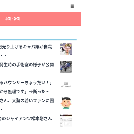
中国・韓国
円売り上げるキャバ嬢が自殺
・・
発生時の手術室の様子が公開
るバウンサーちょうだい！」
から無理です」→断った数日
の物音が…
さん、大勢の若いファンに囲
・
合のジャイアンツ松本剛さん