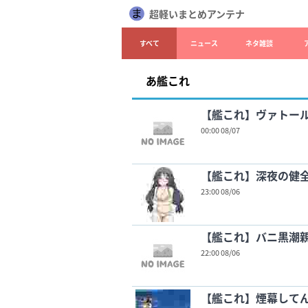
超軽いまとめアンテナ
すべて
ニュース
ネタ雑談
あ艦これ
【艦これ】ヴァトー
00:00 08/07
【艦これ】深夜の健
23:00 08/06
【艦これ】バニ黒潮親
22:00 08/06
【艦これ】煙幕して