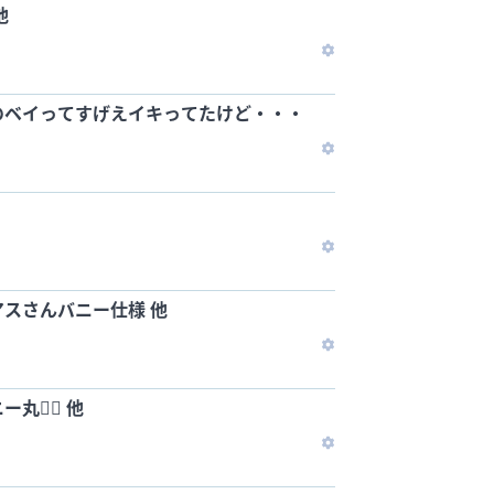
他
のベイってすげえイキってたけど・・・
スさんバニー仕様 他
👯‍♀️ 他