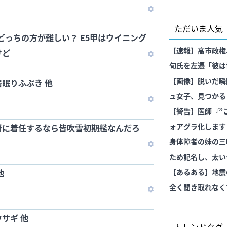
ただいま人気
はどっちの方が難しい？ E5甲はウイニング
【速報】高市政権
けど
旬氏を左遷「彼は
言いなりではない
【画像】脱いだ瞬
眠りふぶき 他
ュ女子、見つかる
【警告】医師『”
ォアグラ化します･
督に着任するなら皆吹雪初期艦なんだろ
身体障者の妹の三
ため記名し、太い
他
ていたのに
【あるある】地震
全く聞き取れなく
だけどいざってと
サギ 他