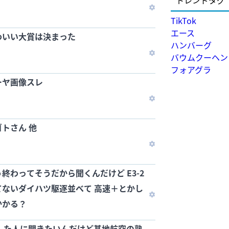
トレンドタグ
TikTok
エース
わいい大賞は決まった
ハンバーグ
バウムクーヘン
フォアグラ
ーヤ画像スレ
トさん 他
終わってそうだから聞くんだけど E3-2
ないダイハツ駆逐並べて 高速＋とかし
かかる？
した人に聞きたいんだけど基地航空の熟