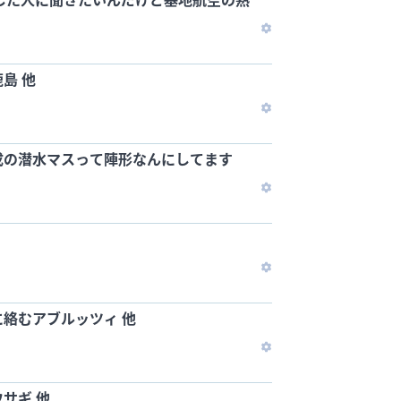
島 他
成の潜水マスって陣形なんにしてます
絡むアブルッツィ 他
サギ 他