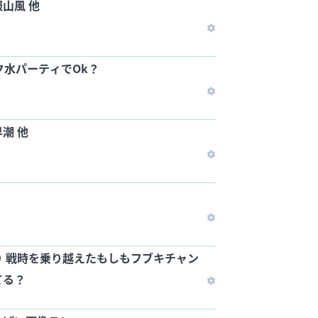
山風 他
ク水パーティでOk？
潮 他
 戦時を乗り越えたもしもフブキチャン
てる？