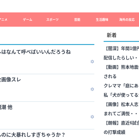
アニメ
ゲーム
スポーツ
芸能
生活趣味
海外の反応
新着
【闇深】年間1億
ルはなんて呼べばいいんだろうね
配信したらしい・
【動画】熊本地震
される
全画像スレ
クレママ「庭にあ
私「犬が使ってる
後、庭からまさか
【画像】松本人志
潮 他
まれてご満悦・・
【朗報】直近6試
の打撃成績
んのに大暴れしすぎちゃうか？