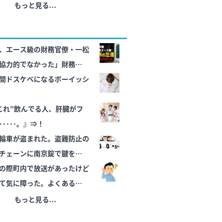
もっと見る...
、エース級の財務官僚・一松
協力的でなかった」財務省の
ことが判明
間ドスケベになるボーイッシ
これ”飲んでる人、肝臓がフ
････。』⇒！
輪車が盗まれた。盗難防止の
チェーンに南京錠で鍵をつけ
の際町内で放送があったけど
て気に障った。よくあること
き意味あるの？
もっと見る...