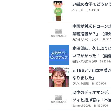
34歳の女子てどうい
ふぇー速
18:34 08/06
中国が対米ドローン
禁輸措置か？」（海
海外さんいらっしゃい
18:34 
本田望結、久しぶりに
いでかかった！（画
芸能人の気になる噂
18:33 08
元TBSアナ山本里菜
なりました」
ラビット速報
18:32 08/06
渦中のディオマンデ
ツィヒ指揮官は「本
Samurai GOAL
18:31 08/06