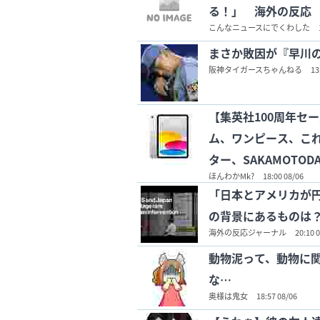
る！」 海外の反応
こんなニュースにでくわした
まさか敗因が『早川
阪神タイガースちゃんねる
13
【集英社100周年セー
ム、ワンピース、こ
ター、SAKAMOTOD
ほんわかMk?
18:00 08/06
など！
「日本とアメリカが
の背景にあるものは
海外の反応ジャーナル
20:10 
動物泥って、動物に
な…
奥様は鬼女
18:57 08/06