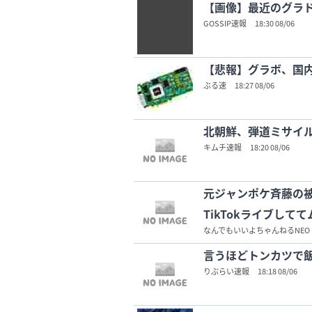
【画像】最近のグラド
GOSSIP速報
18:30 08/06
【悲報】グラボ、国
ぶる速
18:27 08/06
北朝鮮、弾道ミサイル
キムチ速報
18:20 08/06
元ジャンポケ斉藤の
TikTokライブし
なんでもいいよちゃんねるNEO
言うほどトンカツで
りぷらい速報
18:18 08/06