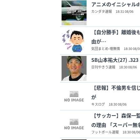
アニメのイニシャル
カンダタ速報
18:31 08/06
【自分勝手】離婚後
由が…
気団まとめ-噫無情
18:30 08/0
SB山本祐大(27) .323
日刊やきう速報
18:30 08/06
【悲報】不倫男を信じ
が
キスログ
18:30 08/06
【サッカー】森保一
の理由 「スーパー無
フットボール速報
18:30 08/0