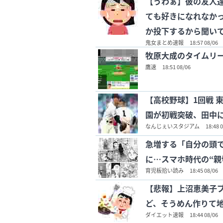
【うわぁ】彼の友人
ても好きになれなか
か投下するから聞い
鬼女まとめ速報
18:57 08/06
牧原大成のタイムリ
鷹速
18:51 08/06
【高校野球】1回戦 東
園が初戦突破、田中
なんじぇいスタジアム
18:48 
急増する「自分の頭
に…スマホ時代の“親
育児板拾い読み
18:45 08/06
【悲報】上沼恵美子
ど、そうめん作りて地
ダイエット速報
18:44 08/06