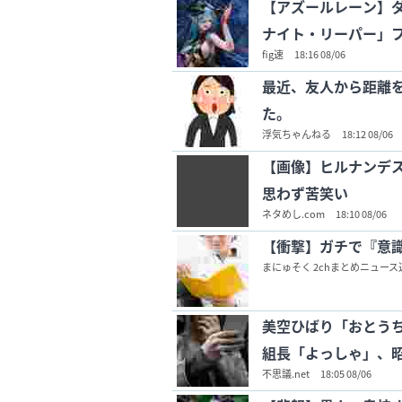
【アズールレーン】ダ
ナイト・リーパー」フ
fig速
18:16 08/06
最近、友人から距離
た。
浮気ちゃんねる
18:12 08/06
【画像】ヒルナンデ
思わず苦笑い
ネタめし.com
18:10 08/06
【衝撃】ガチで『意
まにゅそく 2chまとめニュース速
美空ひばり「おとう
組長「よっしゃ」、
不思議.net
18:05 08/06