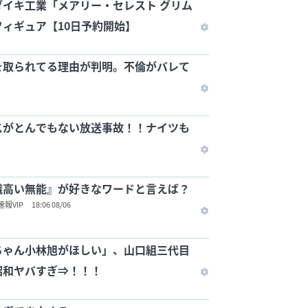
イキ工業「メアリー・セレスト グリム
ィギュア【10日予約開始】
を取られてる理由が判明。不倫がバレて
スがとんでもない放送事故！！ナイツも
識高い無能』が好きなワードと言えば？
報VIP
18:06 08/06
ちゃん小林旭がほしい」、山口組三代目
昭和ヤバすぎ⇒！！！