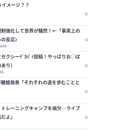
うイメージ？？
規制強化して世界が騒然！←「事実上の
外の反応）
08/06
セクシーﾃﾞｶﾊﾟｲ投稿！やっぱりお◯ぱ
像あり）
/06
が離婚発表「それぞれの道を歩むことと
、トレーニングキャンプを病欠…ライプ
当だよ」