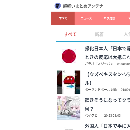
超軽いまとめアンテナ
すべて
ニュース
ネタ雑談
すべて
新着
人
帰化日本人「日本で
ときの反応は大抵こ
ガラパゴスジャパン
08:00 08
【ウズベキスタン-
ル】
ポーランドボール 翻訳
01:00 
轢きそうになってク
何？
バイクと！
20:53 08/03
外国人「日本で手に