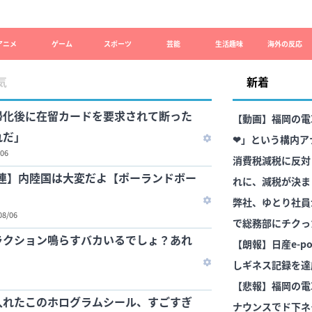
アニメ
ゲーム
スポーツ
芸能
生活趣味
海外の反応
気
新着
帰化後に在留カードを要求されて断った
【動画】福岡の電
れだ」
❤」という構内ア
/06
消費税減税に反対
ソ連】内陸国は大変だよ【ポーランドボー
れに、減税が決ま
が……
弊社、ゆとり社員
08/06
で総務部にチクっ
ラクション鳴らすバカいるでしょ？あれ
【朗報】日産e-po
しギネス記録を達
36km（SUV）
【悲報】福岡の電
入れたこのホログラムシール、すごすぎ
ナウンスでド下ネ