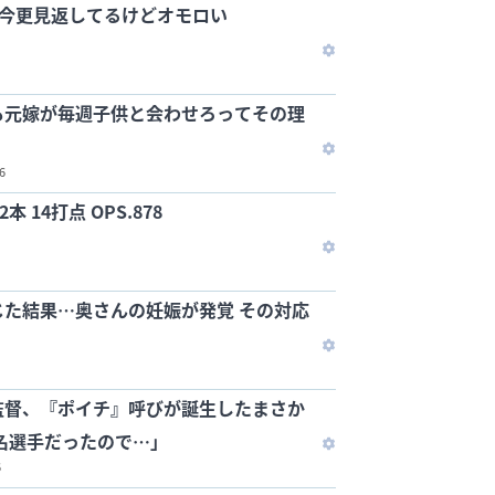
d今更見返してるけどオモロい
も元嫁が毎週子供と会わせろってその理
6
 2本 14打点 OPS.878
た結果…奥さんの妊娠が発覚 その対応
監督、『ポイチ』呼びが誕生したまさか
名選手だったので…」
6