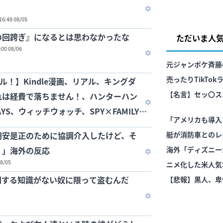
16:48 08/05
の回跨ぎ』になるとは思わなかったな
ただいま人
:00 08/06
元ジャンポケ斉藤
売ったりTikTo
ル！】Kindle漫画、リアル、キングダ
示談しなかった」
【名言】セッ〇ス
れは経費で落ちません！、ハンターハン
AYS、ウィッチウォッチ、SPY×FAMILY
「アメリカも導入
円安是正のために協調介入したけど、そ
艇が消防車とのレ
？」海外の反応
題に 海外の反応
海外「ディズニー
08/05
ニメ化した米人気
関する知識がない奴に限って盗むんだ
【悲報】黒人、卑