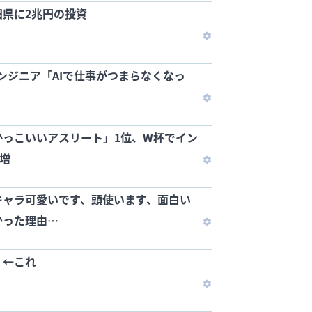
田県に2兆円の投資
エンジニア「AIで仕事がつまらなくなっ
かっこいいアスリート」1位、W杯でイン
万増
キャラ可愛いです、頭使います、面白い
かった理由…
敗 ←これ