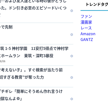
達…および友人達といる時の彼がどうし
トレンドタ
った。ドン引き必至のエピソードいくつ
て
ファン
漫画家
ーで先制
レース
Amazon
GANTZ
筑 1-5 神村学園 11安打5得点で神村学
にホームラン 東筑・深町3暴投
08/06
で考えない子」。すぐ検索が当たり前
切すぎる教育”が奪った力
ブチギレ「簡単にそうめん作れ言うけ
獄なんよ💢」