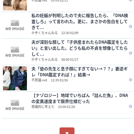
不思議.net
03:05 02/11
私の妊娠が判明したので夫に報告したら、「DNA検
査しろ」って言われた。更に、まさかの告白をして
きて...
かぞくちゃんねる
22:30 02/09
夫が深刻な顔して「子供産まれたらDNA鑑定をした
い」と言い出した。どうも私の不貞を想像してたら
しく...
かぞくちゃんねる
08:00 01/27
夫「塾の先生と息子顔にすぎてない→？？」妻逆ギ
レ「DNA鑑定すれば！」結果→
不思議.net
12:35 01/26
【ナゾロジー】地球でいちばん「詰んだ魚」、DNA
の変異速度まで限界仕様だった
常識的に考えた
10:00 01/26
▼