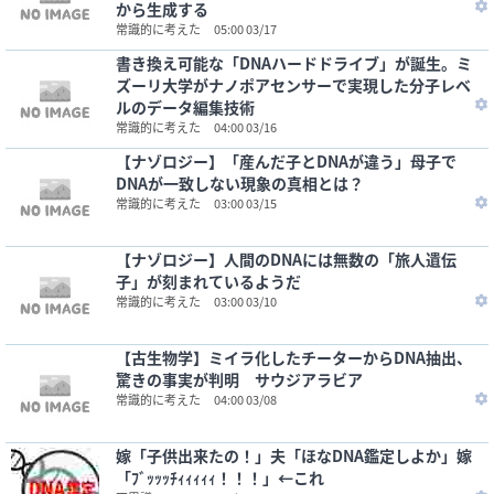
から生成する
常識的に考えた
05:00 03/17
書き換え可能な「DNAハードドライブ」が誕生。ミ
ズーリ大学がナノポアセンサーで実現した分子レベ
ルのデータ編集技術
常識的に考えた
04:00 03/16
【ナゾロジー】「産んだ子とDNAが違う」母子で
DNAが一致しない現象の真相とは？
常識的に考えた
03:00 03/15
【ナゾロジー】人間のDNAには無数の「旅人遺伝
子」が刻まれているようだ
常識的に考えた
03:00 03/10
【古生物学】ミイラ化したチーターからDNA抽出、
驚きの事実が判明 サウジアラビア
常識的に考えた
04:00 03/08
嫁「子供出来たの！」夫「ほなDNA鑑定しよか」嫁
「ﾌﾞｯｯｯﾁｨｨｨｨｨ！！！」←これ