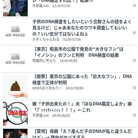
レ「DNA鑑定すれば！」結果⇒
不思議.net
12:35 07/19
子供のDNA検査をしたいという旦那さんの話をよく
見るけど、じゃああなたのウワキ調査してもいい
の？いい気分ではないよねぇ
かぞくちゃんねる
01:00 07/06
【東京】昭島市の公園で発見の“大きなフン”は
「イノシシ」のフンと判明 DNA検査の結果
常識的に考えた
18:00 06/06
【衝撃】東京の公園にあった「巨大なフン」、DNA
検査で正体が判明
NEWSまとめもりー
04:12 06/06
嫁「子供出来たの！」夫「ほなDNA鑑定しよか」嫁
「ﾌﾞｯｯｯﾁｨｨｨｨｨ！！！」←これ
不思議.net
08:05 06/01
【驚愕】母親「え？産んだ子のDNAが私と違うんだ
けど」→ 理由がヤバすぎる。。