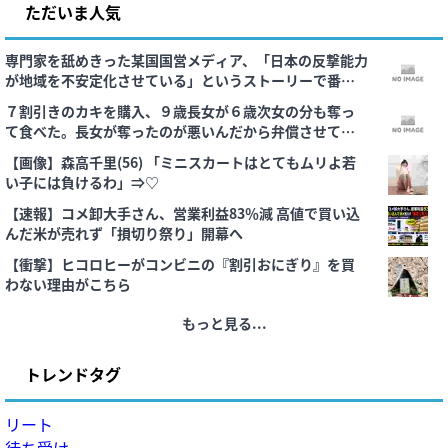
ただいま人気
専門家を舐めきった某国国営メディア、「日本の反撃能力
が地域を不安定化させている」というストーリーで番組
制作を進めようとするも……
７割引きのカキを購入、９歳長女が６歳次女の分も奪っ
て食べた。長女が奪ったのが悪いんだから弁償させてい
いよね？
【画像】森高千里(56) 「ミニスカートはとてもムリよ若
い子には負けるわ」⇒♡
【速報】コメ卸大手さん、営業利益83％減 高値で買い込
んだ米が売れず「損切り祭り」開幕へ
【衝撃】ヒコロヒーがコンビニの『割引おにぎり』を買
わない理由がこちら
もっと見る...
トレンドタグ
リート