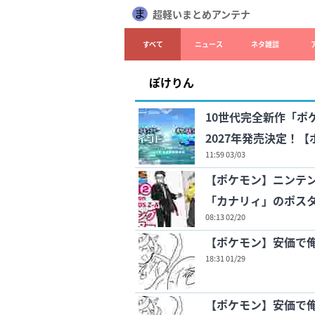
超軽いまとめアンテナ
すべて
ニュース
ネタ雑談
ぽけりん
10世代完全新作「ポ
2027年発売決定！
11:59 03/03
【ポケモン】ニンテ
「カナリィ」のポス
08:13 02/20
【ポケモン】安価で
18:31 01/29
【ポケモン】安価で