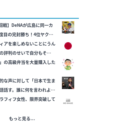
8回戦】DeNAが広島に同一カ
0度目の完封勝ち！4位ヤクル
6回零封で2勝目 筒香3戦連発
ィアを楽しめないことにうん
ノルズ8S
の評判のせいで自分もその一
る」
」の高級弁当を大量購入した
的な声に対して「日本で生ま
語話す。誰に何を言われよう
ラフィフ女性、限界突破して
もっと見る...