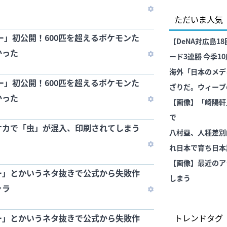
ただいま人気
ー」初公開！600匹を超えるポケモンた
【DeNA対広島1
かった
ード3連勝 今季1
トと2差 片山最長
海外「日本のメデ
ー」初公開！600匹を超えるポケモンた
11号先制V弾 レイ
ざりだ。ウィーブ
かった
部になる気分にな
【画像】「崎陽軒
で
ケカで「虫」が混入、印刷されてしまう
八村塁、人種差別
れ日本で育ち日本
が日本人」
【画像】最近のア
ー」とかいうネタ抜きで公式から失敗作
しまう
ャラ
ー」とかいうネタ抜きで公式から失敗作
トレンドタグ