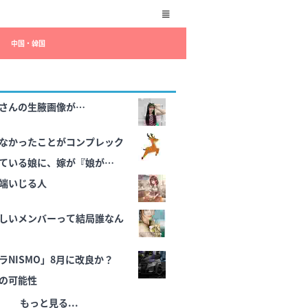
中国・韓国
さんの生腋画像が…
なかったことがコンプレック
ている娘に、嫁が『娘が家に
い☆』と馬鹿なこと言ってか
端いじる人
続いてる…
しいメンバーって結局誰なん
ラNISMO」8月に改良か？
の可能性
もっと見る...