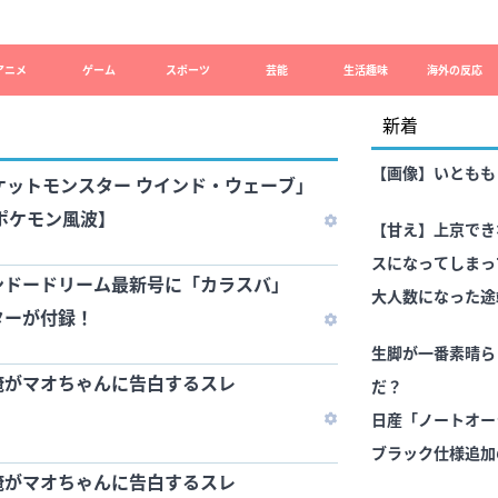
アニメ
ゲーム
スポーツ
芸能
生活趣味
海外の反応
新着
【画像】いともも
ケットモンスター ウインド・ウェーブ」
【ポケモン風波】
【甘え】上京でき
スになってしまっ
ンドードリーム最新号に「カラスバ」
残ってくれて嬉し
大人数になった途
ターが付録！
ら、娘ブチ切れが
生脚が一番素晴ら
俺がマオちゃんに告白するスレ
だ？
日産「ノートオー
ブラック仕様追加
俺がマオちゃんに告白するスレ