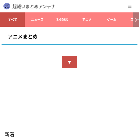
超軽いまとめアンテナ
すべて
ニュース
ネタ雑談
アニメ
ゲーム
スポ
アニメまとめ
▼
新着