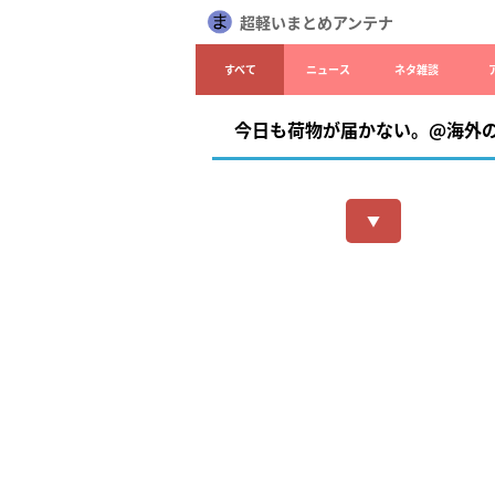
超軽いまとめアンテナ
すべて
ニュース
ネタ雑談
今日も荷物が届かない。@海外
▼