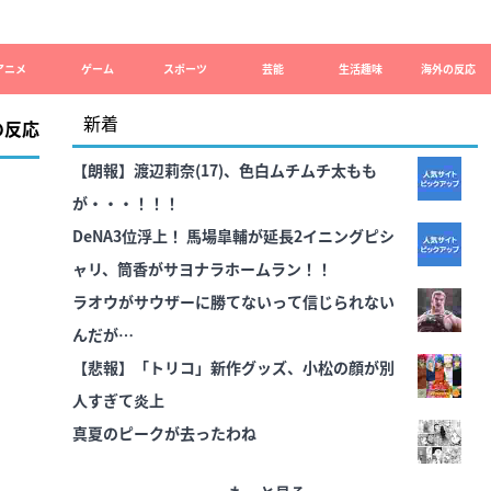
アニメ
ゲーム
スポーツ
芸能
生活趣味
海外の反応
新着
の反応
【朗報】渡辺莉奈(17)、色白ムチムチ太もも
が・・・！！！
DeNA3位浮上！ 馬場皐輔が延長2イニングピシ
ャリ、筒香がサヨナラホームラン！！
ラオウがサウザーに勝てないって信じられない
んだが…
【悲報】「トリコ」新作グッズ、小松の顔が別
人すぎて炎上
真夏のピークが去ったわね