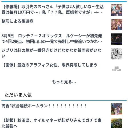
【修羅場】取引先のおっさん「子供は2人欲しいな～生活
費は毎月10万円で～」私「？？私、既婚者ですが」→い
きなり電波発言をされた上に、会社にクレームの電話を
整形による後遺症
入
8月9日 ロッテ７－２オリックス ルケーシーが初先発
で4回2失点、初回山口の一発で先制し中盤追いつかれる
も打線躍動し連勝！
ジブリは紅の豚が一番好きだけどなかなか賛同者がいな
い
【画像】最近のアラフィフ女性、限界突破してしまう
もっと見る...
ただいま人気
筒香4試合連続ホームラン！！！！！！！！！！
【朗報】秋田県、オイルマネーが転がり込んでガチで東
北最強へ