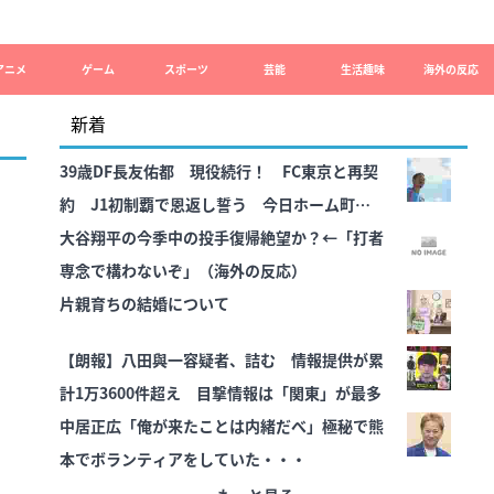
アニメ
ゲーム
スポーツ
芸能
生活趣味
海外の反応
新着
39歳DF長友佑都 現役続行！ FC東京と再契
約 J1初制覇で恩返し誓う 今日ホーム町田
戦で正式表明
大谷翔平の今季中の投手復帰絶望か？←「打者
専念で構わないぞ」（海外の反応）
片親育ちの結婚について
【朗報】八田與一容疑者、詰む 情報提供が累
計1万3600件超え 目撃情報は「関東」が最多
中居正広「俺が来たことは内緒だべ」極秘で熊
本でボランティアをしていた・・・