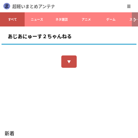
超軽いまとめアンテナ
すべて
ニュース
ネタ雑談
アニメ
ゲーム
スポ
あじあにゅーす２ちゃんねる
▼
新着