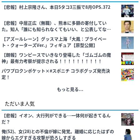
【悲報】村上宗隆さん、本日5タコ3三振で8月OPS.372
【悲報】中居正広（無職）、熊本に多額の寄付してい
た。知人「誰にも知られなくてもいい、と公表してな
い」
【アズールレーン】グッスマ上海「大鳳：プライベー
ト・クォーターズVer.」フィギュア【原型公開】
【朗報】ワンピースでいきなり登場した「ゴムゴムの魔
神」最有力考察が提示される！！！！！！！！！！
パワプロクンポケット×#スポニチ コラボグッズ発売決
定！
もっと見る...
ただいま人気
【悲報】イオン、大行列ができる…一体何が起きてるん
だ？
俺(52)、女(28)との不倫が嫁に発覚。離婚に応じたはずの
嫁からエグすぎる攻撃が恐ろしすぎる