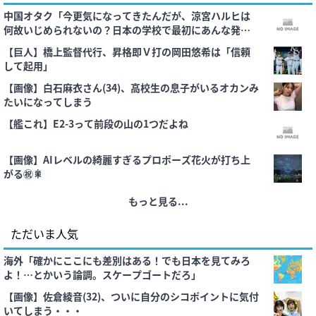
中国オタク「今更気になってきたんだが、涼宮ハルヒは
何故いじめられないの？日本の学校で最初にあんな発言
したらいじめで悲惨なことになりそうなのに」
【巨人】橋上監督代行、昇格即Ｖ打の岡田悠希は「信頼
して起用」
【画像】白石麻衣さん(34)、高校生の息子がいるオカンみ
たいになってしまう
【艦これ】E2-3って前段の山の1つだよね
【画像】AIレベルの綺麗すぎるプロポーズ花火が打ち上
がる㊗🎇
もっと見る...
ただいま人気
海外「確かにここにも差別はある！でも日本を見てみろ
よ！…とかいう論調。スケープゴートだろ」
【画像】佐倉綾音(32)、ついに自分のシコポイントに気付
いてしまう・・・