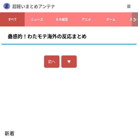
超軽いまとめアンテナ
すべて
ニュース
ネタ雑談
アニメ
ゲーム
スポ
蠱惑的！わたモテ海外の反応まとめ
前へ
▼
新着