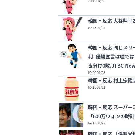
20:15 04/06
韓国・反応 大谷翔平2
09:45 04/04
韓国・反応 同じスリ
利..優勝宣言は嘘で
き分け0敗/JTBC New
09:00 04/03
韓国・反応 村上宗隆
06:15 03/31
韓国・反応 スーパー
「600万ウォンの時
09:15 03/28
韓国・反応 「性観光地