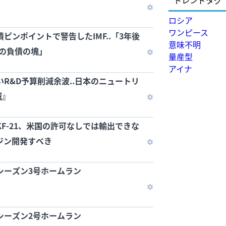
トレンドタグ
ロシア
ワンピース
ピンポイントで警告したIMF..「3年後
意味不明
の負債の塊」
量産型
アイナ
いR&D予算削減余波..日本のニュートリ
減』
KF-21、米国の許可なしでは輸出できな
ンジン開発すべき
シーズン3号ホームラン
シーズン2号ホームラン