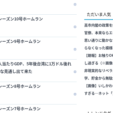
訳ないと思うけど
わ
ただいま人気
シーズン10号ホームラン
高市内閣の政策を
官僚、本来ならエ
いポストに送られ
思い通りに動かな
シーズン9号ホームラン
らなくなった模様
して……
【朗報】お触りO
し過ぎる（※画像
人当たりGDP、5年後台湾に1万ドル後れ
非現実的なリベラ
的な見通し出て来た
学、貯金から無駄
シーズン8号ホームラン
果……
【画像】いしかわ
すぎる…ネット「
テンプレ左翼カル
シーズン7号ホームラン
なってる」