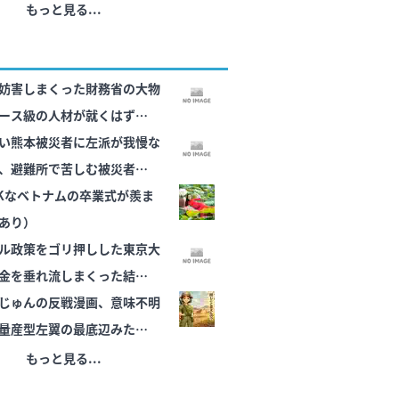
マジで嬉しいし可愛いと思う
もっと見る...
妨害しまくった財務省の大物
ース級の人材が就くはずのな
……
い熊本被災者に左派が我慢な
、避難所で苦しむ被災者に対
Kなベトナムの卒業式が羨ま
あり）
ル政策をゴリ押しした東京大
金を垂れ流しまくった結
じゅんの反戦漫画、意味不明
量産型左翼の最底辺みたいな
ト陰謀妄想漫画しか描けなく
もっと見る...