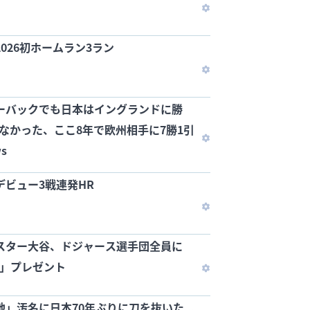
026初ホームラン3ラン
ーバックでも日本はイングランドに勝
はなかった、ここ8年で欧州相手に7勝1引
s
デビュー3戦連発HR
スター大谷、ドジャース選手団全員に
計」プレゼント
」汚名に日本70年ぶりに刀を抜いた...