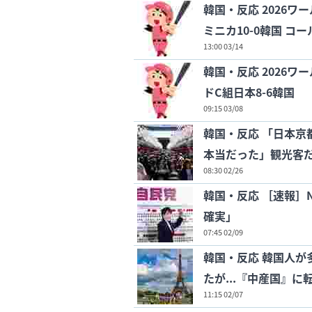
韓国・反応 2026
ミニカ10-0韓国 コー
13:00 03/14
韓国・反応 2026
ドC組日本8-6韓国
09:15 03/08
韓国・反応 「日本京
本当だった」観光客だ
08:30 02/26
韓国・反応 ［速報］
確実」
07:45 02/09
韓国・反応 韓国人が
たが...『中産国』
11:15 02/07