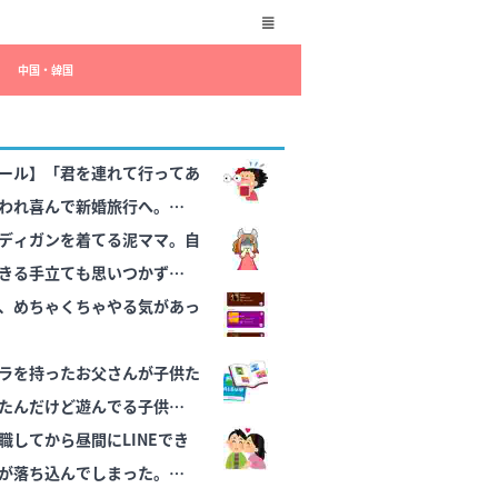
中国・韓国
ール】「君を連れて行ってあ
われ喜んで新婚旅行へ。…が
に電話を掛ける旦那。すると
ディガンを着てる泥ママ。自
と衝撃の言葉が
きる手立ても思いつかず…
、めちゃくちゃやる気があっ
ラを持ったお父さんが子供た
たんだけど遊んでる子供を自
くて写真のために遊ばせてる
職してから昼間にLINEでき
が落ち込んでしまった。申し