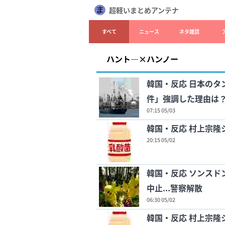
超軽いまとめアンテナ
すべて
ニュース
ネタ雑談
ハント―×ハンノー
韓国・反応 日本のタ
件」強調した理由は
07:15 05/03
韓国・反応 村上宗隆
20:15 05/02
韓国・反応 ソンスド
中止...警察解散
06:30 05/02
韓国・反応 村上宗隆