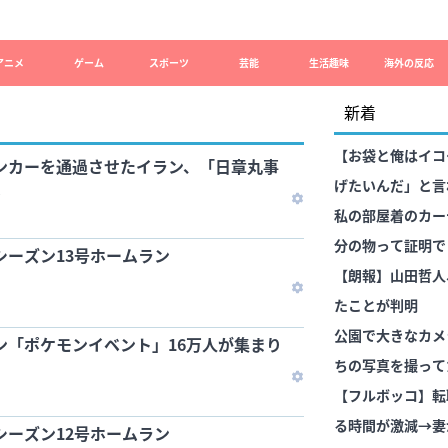
アニメ
ゲーム
スポーツ
芸能
生活趣味
海外の反応
新着
【お袋と俺はイコ
ンカーを通過させたイラン、「日章丸事
げたいんだ」と言
？
道に迷って義実家
私の部屋着のカー
旦那の口から次々
分の物って証明で
シーズン13号ホームラン
【朗報】山田哲人
たことが判明
公園で大きなカメ
ン「ポケモンイベント」16万人が集まり
ちの写真を撮って
然に撮るんじゃな
【フルボッコ】転
感じで引いた
る時間が激減→妻
シーズン12号ホームラン