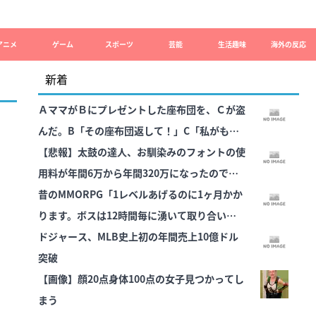
アニメ
ゲーム
スポーツ
芸能
生活趣味
海外の反応
新着
ＡママがＢにプレゼントした座布団を、Ｃが盗
んだ。B「その座布団返して！」C「私がもら
った物だけど？」→Aママが用意していた証拠
【悲報】太鼓の達人、お馴染みのフォントの使
で一気に形勢逆転して…
用料が年間6万から年間320万になったので変
更に
昔のMMORPG「1レベルあげるのに1ヶ月かか
ります。ボスは12時間毎に湧いて取り合いで
す」
ドジャース、МLB史上初の年間売上10億ドル
突破
【画像】顔20点身体100点の女子見つかってし
まう