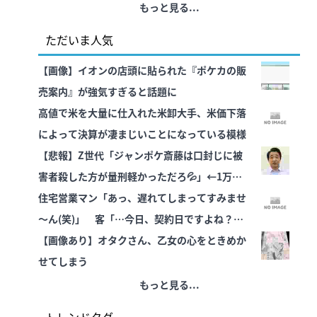
もっと見る...
ただいま人気
【画像】イオンの店頭に貼られた『ポケカの販
売案内』が強気すぎると話題に
高値で米を大量に仕入れた米卸大手、米価下落
によって決算が凄まじいことになっている模様
【悲報】Z世代「ジャンポケ斎藤は口封じに被
害者殺した方が量刑軽かっただろ💦」←1万い
いね❤️
住宅営業マン「あっ、遅れてしまってすみませ
～ん(笑)」 客「…今日、契約日ですよね？」
→こうなる
【画像あり】オタクさん、乙女の心をときめか
せてしまう
もっと見る...