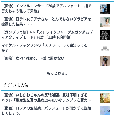
【画像】インフルエンサー「20歳でアルファード一括で
買えちゃう私って素敵」
【画像】日テレ女子アナさん、とんでもないグラビアを
披露した結果・・・
【ガンプラ再販】RG「ストライクフリーダムガンダム デ
ィアクティブモード」ほか【11時予約開始】
マイケル・ジャクソンの「スリラー」って曲知ってる
か？
【画像】女PanPiano、下着は履かない
もっと見る...
ただいま人気
【画像】いしかわじゅんの反戦漫画、意味不明すぎる…
ネット「量産型左翼の最底辺みたいなテンプレ左翼カル
ト陰謀妄想漫画しか描けなくなってる」
【動画】ロシアの空挺兵、パラシュートが開かずに墜落
してしまう。