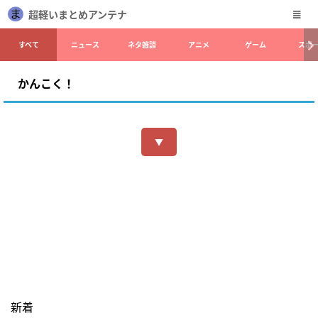
超軽いまとめアンテナ
すべて
ニュース
ネタ雑談
アニメ
ゲーム
スポ
かんこく！
▼
新着