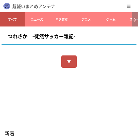
超軽いまとめアンテナ
すべて
ニュース
ネタ雑談
アニメ
ゲーム
スポ
つれさか -徒然サッカー雑記-
▼
新着