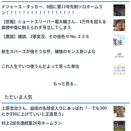
ドジャース・タッカー、8回に第11号先制ソロホームラ
ン！！！！！！！！！！！！！！！！！
【悲報】ショートスリーパー堀大輔さん、1万件を超える
誹謗中傷に耐えられず号泣してしまう
【鷹談】雑談、2軍実況、その他色々 No.３３８
新生スパーズが強そうな件、補強のセンス良いよな
これ人生でいつ使うんだよって思った単位
もっと見る...
ただいま人気
上原浩治さん、益田の名球会入りにあっぱれ「…でも300
とか350に上げていいと正直思う」
村上2試合連続第26号ホームラン