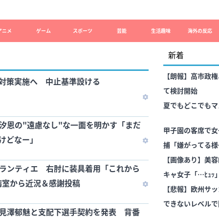
アニメ
ゲーム
スポーツ
芸能
生活趣味
海外の反応
新着
【朗報】高市政権
熱対策実施へ 中止基準設ける
て検討開始
夏でもどこでもマ
尾汐恩の"遠慮なし"な一面を明かす「まだ
甲子園の客席で女
けどなー」
捕「嫌がってる様
と供述
【画像あり】美容
プランティエ 右肘に装具着用「これから
キャ女子「…ﾋｭ
病室から近況＆感謝投稿
【悲報】欧州サッ
できないレベルで
高見澤郁魅と支配下選手契約を発表 背番