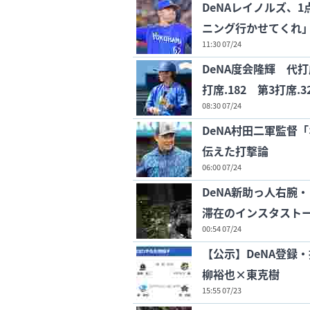
DeNAレイノルズ、
ニング行かせてくれ
11:30 07/24
DeNA度会隆輝 代打成
打席.182 第3打席.3
08:30 07/24
DeNA村田二軍監督
伝えた打撃論
06:00 07/24
DeNA新助っ人右腕
滞在のインスタスト
00:54 07/24
【公示】DeNA登録・抹
柳裕也×東克樹
15:55 07/23