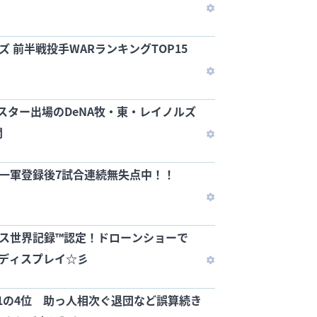
ズ 前半戦投手WARランキングTOP15
ルスター出場のDeNA牧・東・レイノルズ
開
季一軍登録後7試合連続無失点中！！
ネス世界記録™認定！ドローンショーで
中ディスプレイ☆彡
金11の4位 助っ人相次ぐ退団など誤算続き