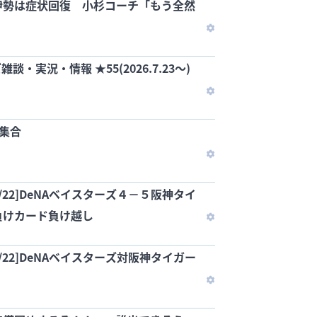
伊勢は症状回復 小杉コーチ「もう全然
雑談・実況・情報 ★55(2026.7.23～)
ン集合
7/22]DeNAベイスターズ４－５阪神タイ
負けカード負け越し
7/22]DeNAベイスターズ対阪神タイガー