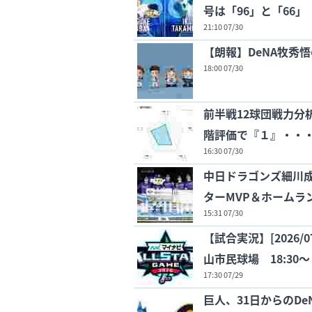
号は「96」と「66」
21:10 07/30
【朗報】DeNA牧秀
18:00 07/30
前半戦12球団戦力分
階評価で『１』・・
16:30 07/30
中日ドラゴンズ細川成
ターMVP＆ホームラ
15:31 07/30
【試合実況】[2026/
山市民球場 18:30～
17:30 07/29
巨人、31日からのD