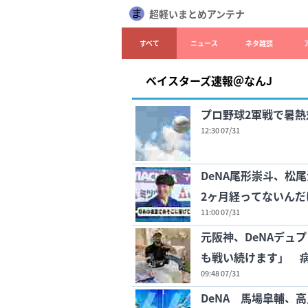
超軽いまとめアンテナ
すべて
ニュース
ネタ雑談
ベイスターズ速報＠なんJ
プロ野球2軍戦で暑
12:30 07/31
DeNA尾形崇斗、松
2ヶ月経ってないんだ
11:00 07/31
元阪神、DeNAデュ
も戦い続けます」 
09:48 07/31
DeNA 馬場皐輔、