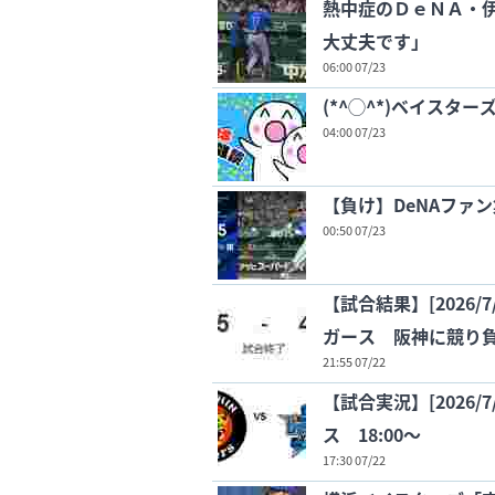
熱中症のＤｅＮＡ・
大丈夫です」
06:00 07/23
(*^◯^*)ベイスターズ
04:00 07/23
【負け】DeNAファ
00:50 07/23
【試合結果】[2026/
ガース 阪神に競り
21:55 07/22
【試合実況】[2026/
ス 18:00〜
17:30 07/22