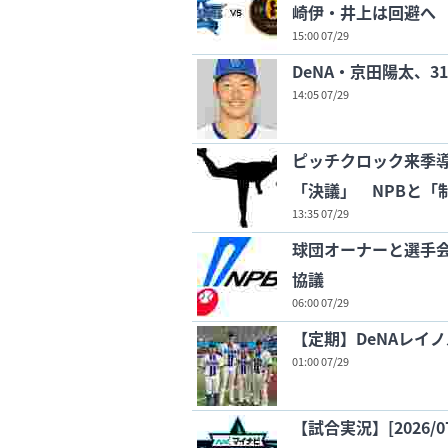
崎伊・井上は回避へ
15:00 07/29
DeNA・京田陽太、
14:05 07/29
ピッチクロック来季
「決議」 NPBと「
13:35 07/29
球団オーナーと選手
協議
06:00 07/29
【定期】DeNAレイ
01:00 07/29
【試合実況】[2026/