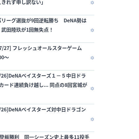
えきれず申し訳ない」
リーグ選抜が9回逆転勝ち DeNA勢は
、武田陸玖が1回無失点！
/07/27] フレッシュオールスターゲーム
00～
7/26]DeNAベイスターズ１－５中日ドラ
負け越し... 同点の8回宮城が
7/26]DeNAベイスターズ対中日ドラゴン
初登板勝利 同一シーズン史上最多11投手