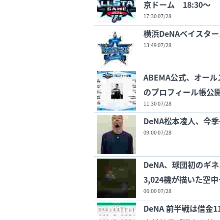
京ドーム 18:30～
17:30 07/28
横浜DeNAベイスター
13:49 07/28
ABEMA公式、オー
のプロフィール帳公
11:30 07/28
DeNA松本凌人、今
09:00 07/28
DeNA、球団初のギ
3,024機が描いた空
06:00 07/28
DeNA 前半戦は借