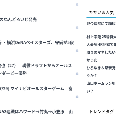
ただいま人気
悟のねんどろいど発売
只今病院にて糖尿
村上宗隆 25号
析 ・横浜DeNAベイスターズ、守備が5段
人最多HR記録で
・
周りのマネしたい
かった
也（27） 現役ドラフトからオールス
ひろゆき＆泉新党
ンダービー優勝
うか？
山口ホームラン狙
07/29] マイナビオールスターゲーム 富
い？
eNA3連戦はハワード→竹丸→小笠原 山
トレンドタグ