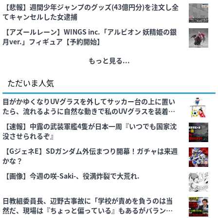
は強そうだ」
【悲報】週間少年ジャンプのグッズ(43億円分)を注文し全
てキャンセルした女逮捕
【アズールレーン】WINGS inc.「アルビオン 妖精姫の銀
月ver.」フィギュア【予約開始】
もっと見る...
ただいま人気
目がかゆくなりUVグラスを外してサッカー台の上に置い
たら、流れるように自然な動きで私のUVグラスを装着し
た泥ママ
【速報】中露の武装軍艦4隻が日本一周『いつでも国家沈
没させられるぞ』
【GジェネE】SDガンダム外伝まつり開幕！ガチャは来週
かな？
【画像】今週の咲-Saki-、役満炸裂で大荒れ.
日教組委員長、辺野古事故に「学校が責めを負うのは当
然だ、現場は『ちょっと偏っている』もあるがバランス