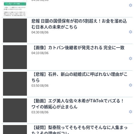
悲報 日銀の国債保有が初の5割超え！お金を溜め込
む日本人の未来がこちら
04:30 08/06
【画像】カトパン後継者が発見される 完全に一致
04:10 08/06
【悲報】石井、新山の結婚式に呼ばれない理由がこ
ちら
03:50 08/06
【動画】エグ美人な佐々木希がTikTokでバズる！
ワイの嫉妬心が止まらん
03:30 08/06
【疑問】梨泰院ってそもそも何でそんなに人集まっ
た？その理由がコレ