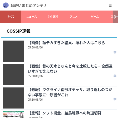
超軽いまとめアンテナ
すべて
ニュース
ネタ雑談
アニメ
ゲーム
スポ
GOSSIP速報
【画像】顔デカすぎた結果、壊れた人はこちら
05:50 08/06
【画像】昔の天木じゅんと今を比較したら…全然違
いすぎて笑えない
05:30 08/06
【悲報】ウクライナ南部オデッサ、取り返しのつか
ない事態に…原因がこれ
05:10 08/06
【悲報】ソフト闇金、結局地獄への片道切符
04:50 08/06