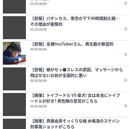
01:30 08/06
【悲報】パチンカス、寒空の下で40時間耐久戦…
その理由が衝撃的
01:10 08/06
【悲報】全裸YouTuberさん、再生数が絶望的
00:50 08/06
【悲報】嫁がセッ●スレスの原因、マッサージから
飛ばせないお前が全面的に悪い
00:30 08/06
【画像】トイプードル VS 柴犬! 女は本当にトイプ
ードルが好き? 男性陣の意見がこちら
00:10 08/06
【画像】斉藤由貴そっくりな娘 水嶋凜のスケバン
刑事風ショットがこちら