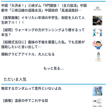
中国「大洪水！」三峡ダム「9門開放！（全力放流」中国
都市「三峡沿線の道路水没」中国政府「高速道路封
鎖！」中国ダム「緊急放流に合わせて開門（土砂崩れ発
【衝撃画像】イキリたい年頃の中学生、和彫を入れて人
生」→
生終了⇒！！！
【疑問】ウォーキングの方がランニングより痩せるって
本当？
【結婚式当日に】義妹の不倫を暴露した私。でも旦那が
援助したいと言い出して…
爆胸グラビアアイドル、大人になる
もっと見る...
ただいま人気
無双するガンダムって意外といないよね
【画像】温泉の中でこれやる奴