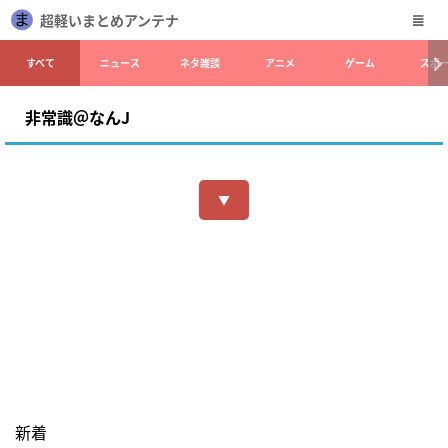
超軽いまとめアンテナ
すべて
ニュース
ネタ雑談
アニメ
ゲーム
スポ
非常識＠なんJ
▼
新着