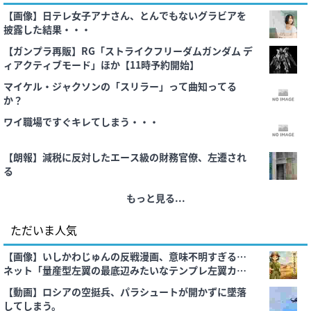
【画像】日テレ女子アナさん、とんでもないグラビアを
披露した結果・・・
【ガンプラ再販】RG「ストライクフリーダムガンダム デ
ィアクティブモード」ほか【11時予約開始】
マイケル・ジャクソンの「スリラー」って曲知ってる
か？
ワイ職場ですぐキレてしまう・・・
【朗報】減税に反対したエース級の財務官僚、左遷され
る
もっと見る...
ただいま人気
【画像】いしかわじゅんの反戦漫画、意味不明すぎる…
ネット「量産型左翼の最底辺みたいなテンプレ左翼カル
ト陰謀妄想漫画しか描けなくなってる」
【動画】ロシアの空挺兵、パラシュートが開かずに墜落
してしまう。