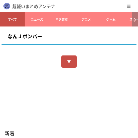
超軽いまとめアンテナ
すべて
ニュース
ネタ雑談
アニメ
ゲーム
スポ
なんＪボンバー
▼
新着