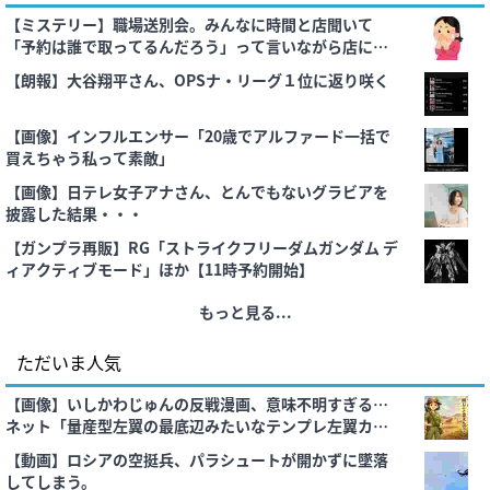
【ミステリー】職場送別会。みんなに時間と店聞いて
「予約は誰で取ってるんだろう」って言いながら店に入
ろうとしたら……
【朗報】大谷翔平さん、OPSナ・リーグ１位に返り咲く
【画像】インフルエンサー「20歳でアルファード一括で
買えちゃう私って素敵」
【画像】日テレ女子アナさん、とんでもないグラビアを
披露した結果・・・
【ガンプラ再販】RG「ストライクフリーダムガンダム デ
ィアクティブモード」ほか【11時予約開始】
もっと見る...
ただいま人気
【画像】いしかわじゅんの反戦漫画、意味不明すぎる…
ネット「量産型左翼の最底辺みたいなテンプレ左翼カル
ト陰謀妄想漫画しか描けなくなってる」
【動画】ロシアの空挺兵、パラシュートが開かずに墜落
してしまう。