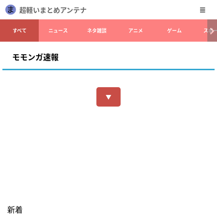
超軽いまとめアンテナ
すべて
ニュース
ネタ雑談
アニメ
ゲーム
スポ
モモンガ速報
▼
新着