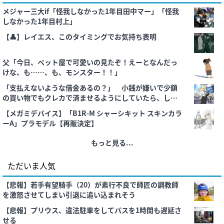
メジャー三大if「怪我しなかった1年目田中マー」「怪我
しなかった1年目村上」
【👤】レイエス、このタイミングでお気持ち表明
父「今日、ペット屋で可愛いの見たぞ！えーとなんだっ
けな、も……、も、モンスター！！」
「支払えないような借金あるの？」 小銭が嫌いで少額
の買い物でもクレカで済ませるようにしていたら、しつ
こく絡んでくる人たちがいる
【メガミデバイス】「B1R-M シャーシキット スキンカラ
ーA」プラモデル【再販決定】
もっと見る...
ただいま人気
【悲報】若手有望騎手（20）が素行不良で師匠の調教師
を激怒させてしまい引退に追い込まれそう
【悲報】プリウス、違法駐車をしてバスを1時間も遅延さ
せる