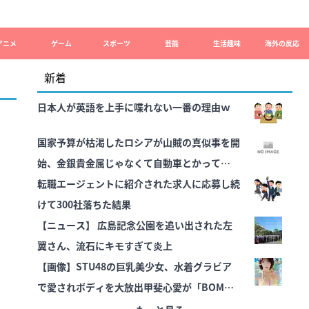
アニメ
ゲーム
スポーツ
芸能
生活趣味
海外の反応
新着
日本人が英語を上手に喋れない一番の理由ｗ
国家予算が枯渇したロシアが山賊の真似事を開
始、金銀貴金属じゃなくて自動車とかってとこ
ろがリアリティありすぎる……
転職エージェントに紹介された求人に応募し続
けて300社落ちた結果
【ニュース】 広島記念公園を追い出された左
翼さん、流石にキモすぎて炎上
【画像】STU48の巨乳美少女、水着グラビア
で愛されボディを大放出甲斐心愛が「BOMB」
で豊満バストを大胆披露！！