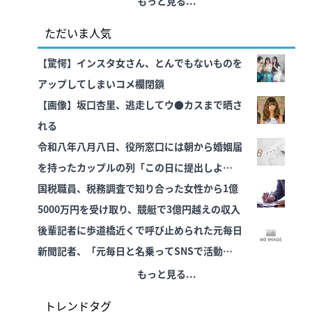
もっと見る...
ただいま人気
【驚愕】インスタ女さん、とんでもないものを
アップしてしまいコメ欄閉鎖
【画像】坂口杏里、逃走してウ●カスまで晒さ
れる
令和八年八月八日、役所窓口には朝から婚姻届
を持ったカップルの列「この日に提出しようね
と」
国税職員、税務調査で知り合った女性から1億
5000万円を受け取り、競艇で3億円越えの収入
後輩記者に歩道橋近くで呼び止められた元毎日
新聞記者、「元毎日と名乗ってSNSで活動する
な」と要求されてしまい……
もっと見る...
トレンドタグ