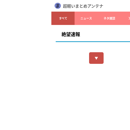
超軽いまとめアンテナ
すべて
ニュース
ネタ雑談
絶望速報
▼