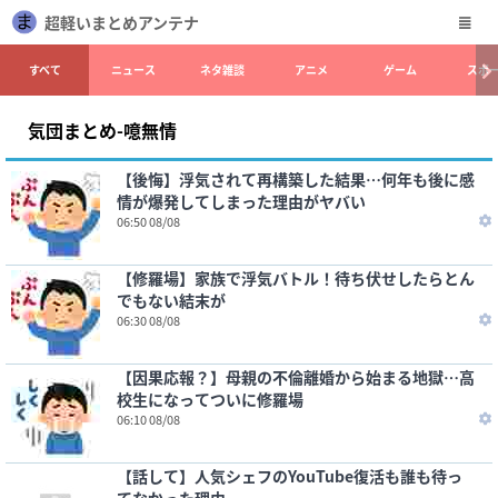
超軽いまとめアンテナ
すべて
ニュース
ネタ雑談
アニメ
ゲーム
スポ
気団まとめ-噫無情
【後悔】浮気されて再構築した結果…何年も後に感
情が爆発してしまった理由がヤバい
06:50 08/08
【修羅場】家族で浮気バトル！待ち伏せしたらとん
でもない結末が
06:30 08/08
【因果応報？】母親の不倫離婚から始まる地獄…高
校生になってついに修羅場
06:10 08/08
【話して】人気シェフのYouTube復活も誰も待っ