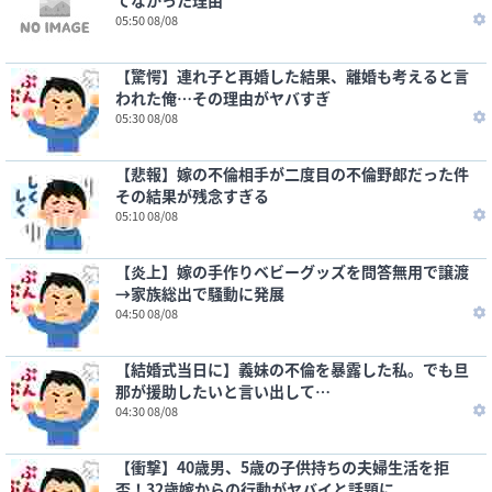
てなかった理由
05:50 08/08
【驚愕】連れ子と再婚した結果、離婚も考えると言
われた俺…その理由がヤバすぎ
05:30 08/08
【悲報】嫁の不倫相手が二度目の不倫野郎だった件
その結果が残念すぎる
05:10 08/08
【炎上】嫁の手作りベビーグッズを問答無用で譲渡
→家族総出で騒動に発展
04:50 08/08
【結婚式当日に】義妹の不倫を暴露した私。でも旦
那が援助したいと言い出して…
04:30 08/08
【衝撃】40歳男、5歳の子供持ちの夫婦生活を拒
否！32歳嫁からの行動がヤバイと話題に