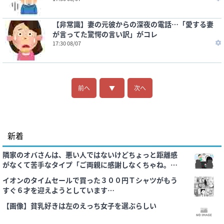
【非常識】妻の元彼からの深夜の電話…「愛する妻
が言ってた驚愕の言い訳」がコレ
17:30 08/07
前へ
▼
次へ
新着
隣家のオバさんは、悪い人ではないけどちょっと距離感
がなくて苦手なタイプ「ご両親に感謝しなくちゃね。普
通は事故の加害者の子供なんて引き取れないわよ。」と
イオンのタイムセールで買った３００円Ｔシャツがもう
言われ
すぐ６才を迎えようとしています…
【画像】貧乳好きは左のえっち女子を選ぶらしい