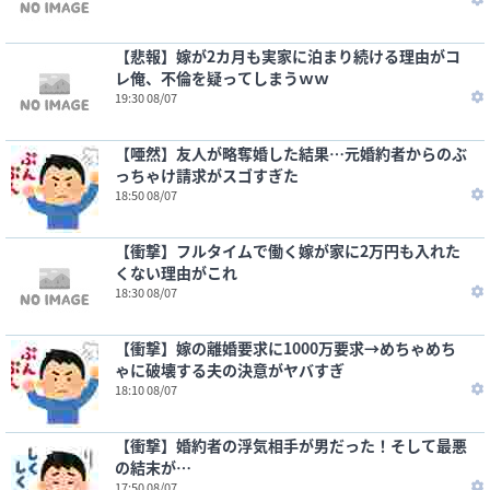
【悲報】嫁が2カ月も実家に泊まり続ける理由がコ
レ俺、不倫を疑ってしまうｗｗ
19:30 08/07
【唖然】友人が略奪婚した結果…元婚約者からのぶ
っちゃけ請求がスゴすぎた
18:50 08/07
【衝撃】フルタイムで働く嫁が家に2万円も入れた
くない理由がこれ
18:30 08/07
【衝撃】嫁の離婚要求に1000万要求→めちゃめち
ゃに破壊する夫の決意がヤバすぎ
18:10 08/07
【衝撃】婚約者の浮気相手が男だった！そして最悪
の結末が…
17:50 08/07