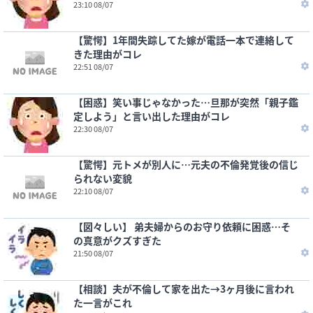
23:10 08/07
【驚愕】1年間失踪してた嫁が電話一本で連絡して
きた理由がコレ
22:51 08/07
【困惑】笑い事じゃなかった…旦那が突然「親子鑑
定しよう」と言い出した理由がコレ
22:30 08/07
【驚愕】元トメが別人に…元夫の不倫発覚後の信じ
られない変貌
22:10 08/07
【図々しい】 弟夫婦からのお守り依頼に困惑…そ
の真意がクズすぎた
21:50 08/07
【相談】夫が不倫して家を出た→3ヶ月後に言われ
た一言がこれ