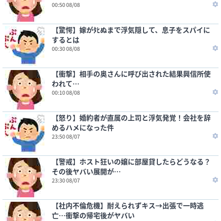
00:50 08/08
【驚愕】嫁がﾀﾋぬまで浮気隠して、息子をスパイに
するとは
00:30 08/08
【衝撃】相手の奥さんに呼び出された結果興信所使
われて…
00:10 08/08
【怒り】婚約者が直属の上司と浮気発覚！会社を辞
めるハメになった件
23:50 08/07
【警戒】ホスト狂いの嬢に部屋貸したらどうなる？
その後ヤバい展開が…
23:30 08/07
【社内不倫危機】耐えられずキス→出張で一時逃
亡…衝撃の帰宅後がヤバい