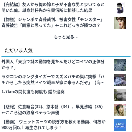
【完結編】友人から俺の嫁と子が不審な男と歩いてると
聞いた俺。単身赴任先から興信所に相談した結果
【物議】ジャンポケ斉藤裁判、被害女性「モンスター」
斉藤被告「同意と思ってた」←これどっちが勝つの？
もっと見る...
ただいま人気
外国人「東京で謎の動物を見たんだけどコイツの正体分
かる？」
ラジコンのキングタイガーでスズメバチの巣に突撃「ハ
チからしたら突然ドイツ戦車が家に来るんだぞ」【海外
の反応】
1.7kmの間何度も何度も 煽り追突
【悲報】佐倉綾音(32)、悠木碧（34）、早見沙織（35）
←ここら辺の独身ベテラン声優
【動画】 ウェットスーツの脱ぎ方を教える動画、何故か
900万回以上再生されてしまう！