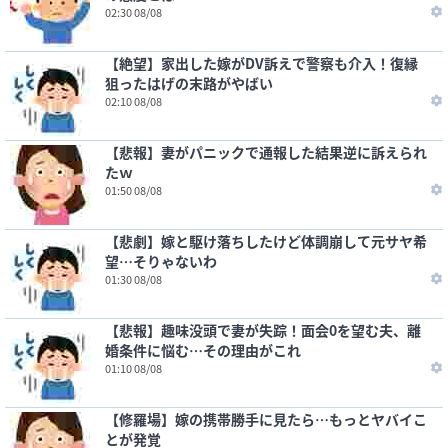
02:30 08/08
【絶望】家出した嫁がDV訴えで警察も介入！復縁
狙ったはげの末路がやばい
02:10 08/08
【悲報】妻がパニックで通報した結果逆に訴えられ
たｗ
01:50 08/08
【悲劇】嫁と駆け落ちしたけど体調崩して元サヤ希
望…そりゃないわ
01:30 08/08
【悲報】趣味没頭で妻が失踪！面会0を望む夫、離
婚条件に悩む…その理由がこれ
01:10 08/08
【修羅場】嫁の携帯勝手に見たら…もっとヤバイこ
とが発覚