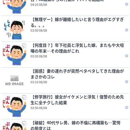
04:10 08/08
【無理ゲー】嫁が離婚したいと言う理由がエグすぎ
る。。。
03:50 08/08
【何度目？】年下社員と浮気した嫁、またもや大喧
嘩の年末…その理由がこれ
03:30 08/08
【困惑】妻の連れ子が突然ベタベタしてきた理由が
まさかのコレ
03:10 08/08
【修学旅行】彼女がイケメンと浮気！復讐のため先
生に全チクした結果
02:50 08/08
【破綻】40代サレ男、嫁の不倫に再構築も…驚愕
の態度とは