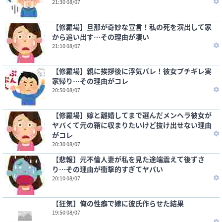
21:30 08/07
【修羅場】旦那が奇妙な宣言！私の死を演出して家
から追い出す…その理由が凄い
21:10 08/07
【修羅場】親に挨拶後に浮気バレ！彼女ブチギレ実
家帰り…その理由がコレ
20:50 08/07
【修羅場】嫁と離婚してまで選んだメンヘラ彼女が
ヤバくて元の鞘に収まりたいけど抜け出せない理由
がコレ
20:30 08/07
【悲報】元不倫人妻が私を見た途端震えて後ずさ
り…その理由が衝撃的すぎてヤバい
20:10 08/07
【狂気】俺の性癖で嫁に彼氏作らせた結果
19:50 08/07